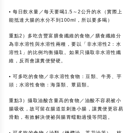
• 每日飲水量／每天要喝1.5～2公升的水（實際上
能抵達大腸的水分不到100ml，所以要多喝）
重點2）多吃含豐富膳食纖維的食物／膳食纖維分
為非水溶性與水溶性兩種，要以「非水溶性2：水
溶性1」的比例均衡攝取。如果只攝取非水溶性纖
維，反而會讓糞便變硬。
• 可多吃的食物／非水溶性食物：豆類、牛蒡、芋
頭；水溶性食物：海藻類、蕈菇類。
重點3）攝取油酸含量高的食物／油酸不容易被小
腸吸收，故可留在腸道並刺激小腸，讓糞便更容易
滑動，有效解決便祕與腸胃蠕動過慢等問題。
• 可多吃的食物／油類（橄欖油、芥花油等）、核