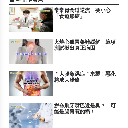
常常胃食道逆流 要小心
「食道腺癌」
火燒心服胃藥難緩解 這項
測試揪出真正病因
＂大腸激躁症＂來襲！惡化
將成大腸癌
拼命刷牙嘴巴還是臭？ 可
能是腸胃惹的禍！