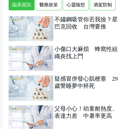
臨床資訊
醫療政策
心靈隨想
酒駕防制
不鏽鋼吸管你丟我撿？星
巴克回收 台灣要推
小傷口大麻煩 蜂窩性組
織炎找上門
疑感冒併發心肌梗塞 29
歲警睡夢中猝死
父母小心！幼童耐熱度、
表達力差 中暑率更高