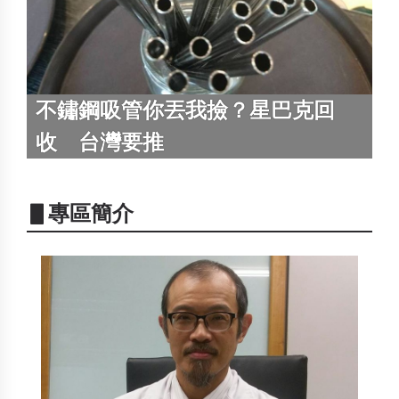
不鏽鋼吸管你丟我撿？星巴克回
收 台灣要推
▋專區簡介