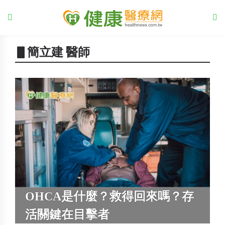
▋簡立建 醫師
OHCA是什麼？救得回來嗎？存
活關鍵在目擊者