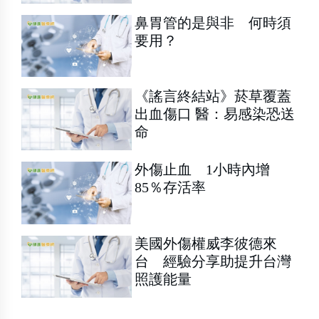
鼻胃管的是與非 何時須
要用？
《謠言終結站》菸草覆蓋
出血傷口 醫：易感染恐送
命
外傷止血 1小時內增
85％存活率
美國外傷權威李彼德來
台 經驗分享助提升台灣
照護能量