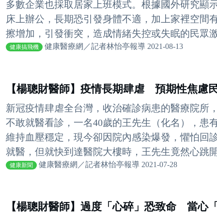
多數企業也採取居家上班模式。根據國外研究顯
床上辦公，長期恐引發身體不適，加上家裡空間
擦增加，引發衝突，造成情緒失控或失眠的民眾激增
健康醫療網／記者林怡亭報導 2021-08-13
健康搞飛機
【楊聰財醫師】疫情長期肆虐 預期性焦慮
新冠疫情肆虐全台灣，收治確診病患的醫療院所
不敢就醫看診，一名40歲的王先生（化名），患
維持血壓穩定，現今卻因院內感染爆發，懼怕回
就醫，但就快到達醫院大樓時，王先生竟然心跳開始
健康醫療網／記者林怡亭報導 2021-07-28
健康新聞
【楊聰財醫師】過度「心碎」恐致命 當心