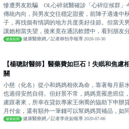
慘遭男友欺騙 OL心碎就醫確診「心碎症候群」
傳統內向，與男友交往穩定甜蜜，前陣子適逢中
子，再找個有情調的地方共度美好佳節。但當天
讓她相當失望，後來竟在通訊軟體中，看到朋友分享
健康醫療網／記者林怡亭報導 2020-10-30
健康新聞
【楊聰財醫師】醫藥費如巨石！失眠和焦慮
關
小慈（化名）從小和媽媽相依為命，靠著每月薪
也過得安然自得。但好景不常，媽媽竟罹患癌症
慮跟著來，所幸在貸款專家王俐喬的協助下申辦
月付金，還有額外一筆錢可以幫媽媽買補品，如同擁
健康醫療網／記者李依如報導 2020-07-06
健康新聞