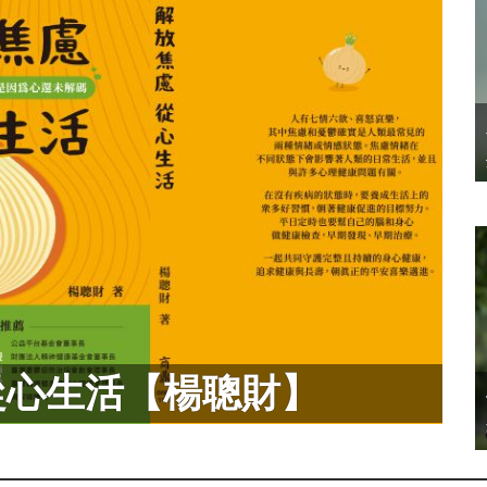
從心生活【楊聰財】