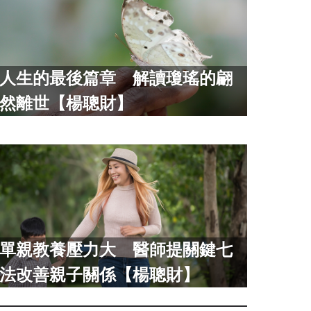
人生的最後篇章 解讀瓊瑤的翩
然離世【楊聰財】
單親教養壓力大 醫師提關鍵七
法改善親子關係【楊聰財】