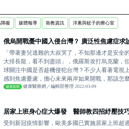
為障礙
媒體報導
衛教資訊
洋蔥與蚊子的療心室
俄烏開戰憂中國入侵台灣？ 廣泛性焦慮症求
「帶著妻兒逃難的大叔哭了，不知那邊才是安全
大排長龍，看不到盡頭」，俄羅斯攻打烏克蘭，但
球關注中國是否趁機侵犯台灣？不少人看著電視
感到焦慮憂慮，擔心未來兩岸如果開戰，那該怎麼辦
健康醫療網／編輯部整理 2022-03-09
健康新聞
居家上班身心症大爆發 醫師教四招紓壓技
受到新冠疫情影響，歐美多國已實施居家上班超