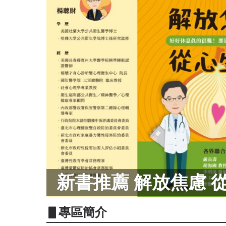
新書推薦 解放焦慮 
▋專區簡介