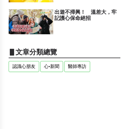
出遊不掃興！ 溫差大，牢
記護心保命絕招
▋文章分類總覽
認識心朋友
心•新聞
醫師專訪