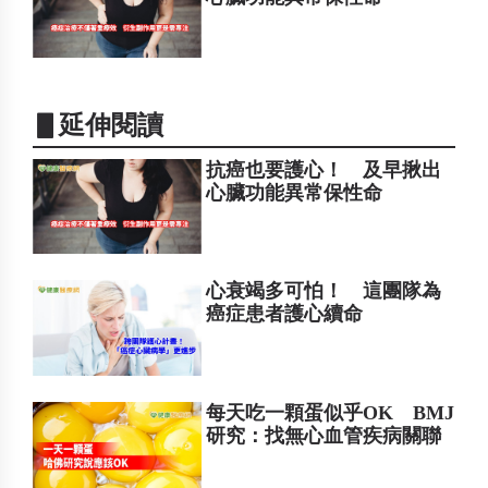
▋延伸閱讀
抗癌也要護心！ 及早揪出
心臟功能異常保性命
心衰竭多可怕！ 這團隊為
癌症患者護心續命
每天吃一顆蛋似乎OK BMJ
研究：找無心血管疾病關聯