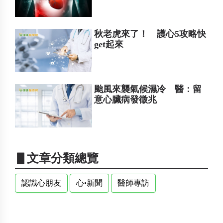
秋老虎來了！ 護心5攻略快
get起來
颱風來襲氣候濕冷 醫：留
意心臟病發徵兆
▋文章分類總覽
認識心朋友
心•新聞
醫師專訪