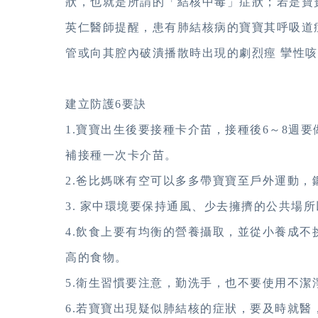
狀，也就是所謂的「結核中毒」症狀；若是寶
英仁醫師提醒，患有肺結核病的寶寶其呼吸道
管或向其腔內破潰播散時出現的劇烈痙 攣性
建立防護6要訣
1.寶寶出生後要接種卡介苗，接種後6～8週
補接種一次卡介苗。
2.爸比媽咪有空可以多多帶寶寶至戶外運動，
3. 家中環境要保持通風、少去擁擠的公共場
4.飲食上要有均衡的營養攝取，並從小養成
高的食物。
5.衛生習慣要注意，勤洗手，也不要使用不潔
6.若寶寶出現疑似肺結核的症狀，要及時就