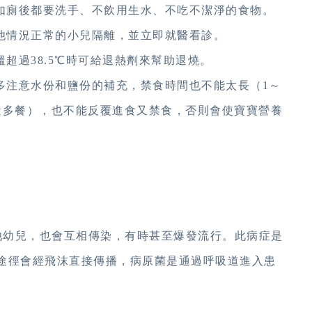
前如廁後都要洗手、不飲用生水、不吃不潔淨的食物。
其他情況正常的小兒隔離，並立即就醫看診。
超過38.5℃時可給退熱劑來幫助退燒。
多注意水份和鹽份的補充，禁食時間也不能太長（1～
量多餐），也不能反覆進食又禁食，否則會使寶寶營養
幼兒，也會互相傳染，有時甚至爆發流行。此病症是
途徑會經飛沫直接傳播，病原菌是通過呼吸道進入患