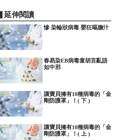
▋延伸閱讀
慘 染輪狀病毒 嬰狂嘔膽汁
春易染EB病毒童胡言亂語
如中邪
讓寶貝擁有10種病毒的「金
剛防護罩」！( 下 )
讓寶貝擁有10種病毒的「金
剛防護罩」！( 上 )