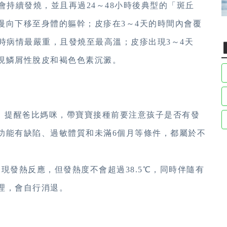
會持續發燒，並且再過24～48小時後典型的「斑丘
慢向下移至身體的軀幹；皮疹在3～4天的時間內會覆
時病情最嚴重，且發燒至最高溫；皮疹出現3～4天
現鱗屑性脫皮和褐色色素沉澱。
法。提醒爸比媽咪，帶寶寶接種前要注意孩子是否有發
功能有缺陷、過敏體質和未滿6個月等條件，都屬於不
出現發熱反應，但發熱度不會超過38.5℃，同時伴隨有
理，會自行消退。