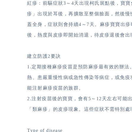
紅疹：前驅症狀3～4天出現柯氏斑點後，寶寶
疹」出現於耳後，再擴散至整個臉面，然後慢
蓋全身，症狀則會持續4～7天。麻疹寶寶出疹
後，熱度與皮疹即開始消退，待皮疹退後會出
建立防護2要訣
1.定期接種麻疹疫苗是預防麻疹最有效的辦
熱、患嚴重慢性病或急性傳染等病症，或免疫
能注射麻疹疫苗的族群。
2.注射疫苗後的寶寶，會有5～12天左右可能
「類麻疹」的皮疹現象。這些症狀不需特別處
Type of disease