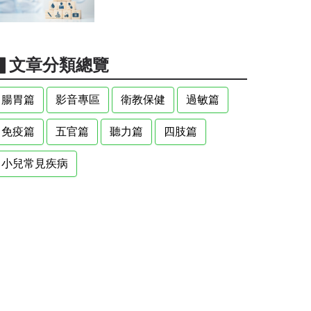
▋文章分類總覽
腸胃篇
影音專區
衛教保健
過敏篇
免疫篇
五官篇
聽力篇
四肢篇
小兒常見疾病