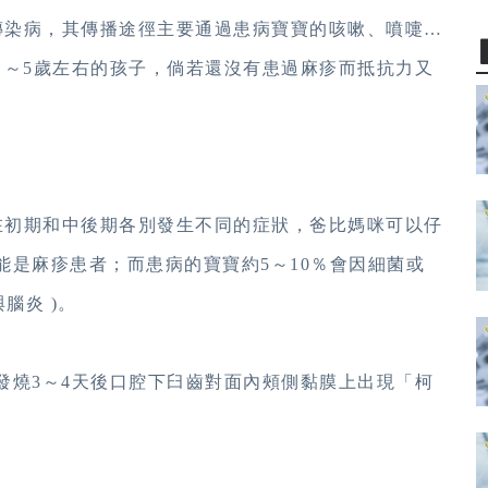
染病，其傳播途徑主要通過患病寶寶的咳嗽、噴嚏…
月～5歲左右的孩子，倘若還沒有患過麻疹而抵抗力又
初期和中後期各別發生不同的症狀，爸比媽咪可以仔
能是麻疹患者；而患病的寶寶約5～10％會因細菌或
腦炎 )。
發燒3～4天後口腔下臼齒對面內頰側黏膜上出現「柯