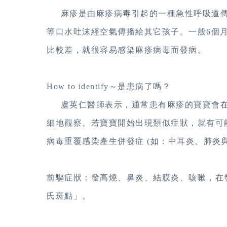
麻疹是由麻疹病毒引起的一種急性呼吸道傳
等口水吐沫經空氣傳播給其它孩子。一般6個
比較差，就很容易感染麻疹病毒而發病。
How to identify～是患病了嗎？
盧英仁醫師表示，通常患有麻疹的寶寶會在
細地觀察。若寶寶開始出現類似症狀，就有可
病毒重覆感染產生併發症 (如：中耳炎、肺炎與
前驅症狀：發高燒、鼻炎、結膜炎、咳嗽，在
氏斑點」。