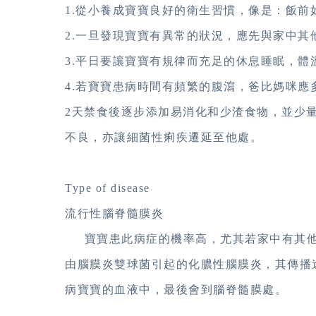
1.從小養成寶寶良好的衛生習慣，像是：飯
2.一旦發現寶寶有異常的狀況，應先與家中
3.平日要讓寶寶有規律而充足的休息睡眠，體溫
4.若寶寶患病時間有頻繁的腹瀉，爸比媽咪應
2天禁食後逐步添加易消化和少渣食物，並少
不良，亦讓細菌性痢疾遷延至他處。
Type of disease
流行性腦脊髓膜炎
寶寶患此病症的機率高，尤其若家中有其他
由腦膜炎雙球菌引起的化膿性腦膜炎，其傳播
病寶寶的血液中，最後會到腦脊髓膜處。