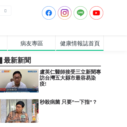
病友專區
健康情報誌首頁
▋最新新聞
盧英仁醫師接受三立新聞專
訪台灣五大縣市最容易染
疫!
秒殺病菌 只要”一下指”？