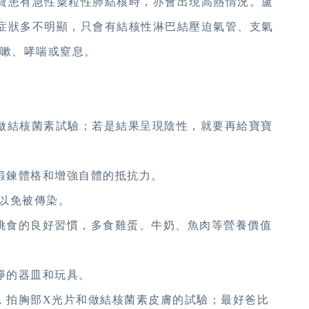
寶患有急性粟粒性肺結核時，亦會出現高熱情況。盧
症狀多不明顯，只會有結核性淋巴結壓迫氣管、支氣
咳嗽、哮喘或窒息。
要做結核菌素試驗；若是結果呈現陰性，就要再給寶寶
鍛鍊體格和增強自體的抵抗力。
所以免被傳染。
不挑食的良好習慣，多食雞蛋、牛奶、魚肉等營養價值
淨的器皿和玩具。
醫，拍胸部X光片和做結核菌素皮膚的試驗；最好爸比