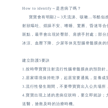
How to identify～是患病了嗎？
寶寶會有明顯2～3天流涕、咳嗽…等酷似感
射狀嘔吐、煩躁不安、嗜睡、驚厥、昏迷等合
斑點，最早會出現於臀部、肩膀手肘處；部分
冰涼、血壓下降、少尿等休克型腦脊髓膜炎的
建立防護5要訣
1.按時帶寶寶注射流行性腦脊髓膜炎的預防針
2.居家環境保持乾淨，起居室要通風，並養成
3.流行性發生期間，不要帶寶寶出入公共場所
4.寶寶出現上述的患病症狀時，要立即就診
送醫，搶救及時的治療時機。