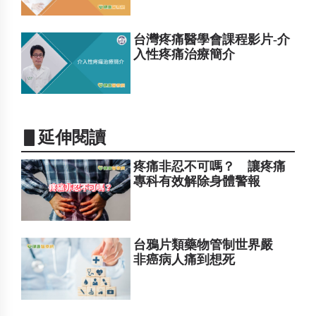
台灣疼痛醫學會課程影片-介
入性疼痛治療簡介
▋延伸閱讀
疼痛非忍不可嗎？ 讓疼痛
專科有效解除身體警報
台鴉片類藥物管制世界嚴
非癌病人痛到想死