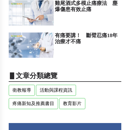
雞尾酒式多模止痛療法 塵
爆傷患有效止痛
有痛要講！ 斷臂忍痛18年
治療才不痛
▋文章分類總覽
衛教報導
活動與課程資訊
疼痛新知及推薦書目
教育影片