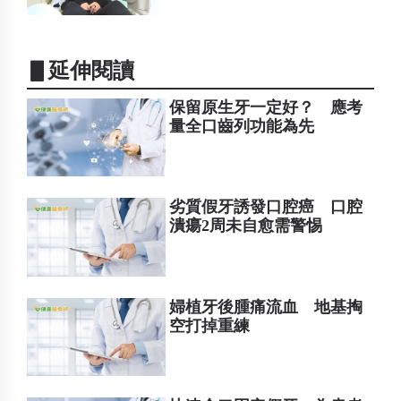
▋延伸閱讀
保留原生牙一定好？ 應考
量全口齒列功能為先
劣質假牙誘發口腔癌 口腔
潰瘍2周未自愈需警惕
婦植牙後腫痛流血 地基掏
空打掉重練