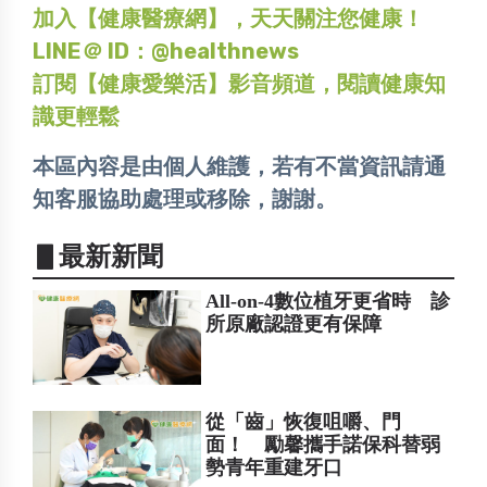
加入【健康醫療網】，天天關注您健康！
LINE＠ ID：@healthnews
訂閱【健康愛樂活】影音頻道，閱讀健康知
識更輕鬆
本區內容是由個人維護，若有不當資訊請通
知客服協助處理或移除，謝謝。
▋最新新聞
All-on-4數位植牙更省時 診
所原廠認證更有保障
從「齒」恢復咀嚼、門
面！ 勵馨攜手諾保科替弱
勢青年重建牙口