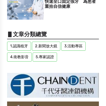
快速全口固定假牙 為患者
重拾自信健康
▋文章分類總覽
1.認識植牙
2.新聞放大鏡
3.活動專區
4.衛教影音
5.專家認證