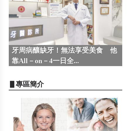
牙周病釀缺牙！無法享受美食 他
靠All－on－4一日全...
▋專區簡介