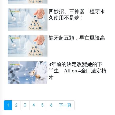
四妙招、三神器 植牙永
久使用不是夢！
缺牙超五顆，早亡風險高
8年前的決定改變她的下
半生 All on 4全口速定植
牙
1
2
3
4
5
6
下一頁