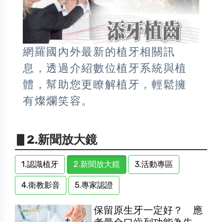
網羅國內外最新的植牙相關訊
息，透過介紹數位植牙系統與植
體，幫助您更瞭解植牙，輕鬆擁
有燦爛笑容。
▋2.新聞放大鏡
1.認識植牙
2.新聞放大鏡
3.活動專區
4.衛教影音
5.專家認證
保留原生牙一定好？ 應