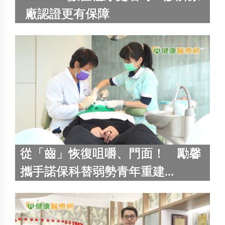
廠認證更有保障
從「齒」恢復咀嚼、門面！ 勵馨
攜手諾保科替弱勢青年重建...