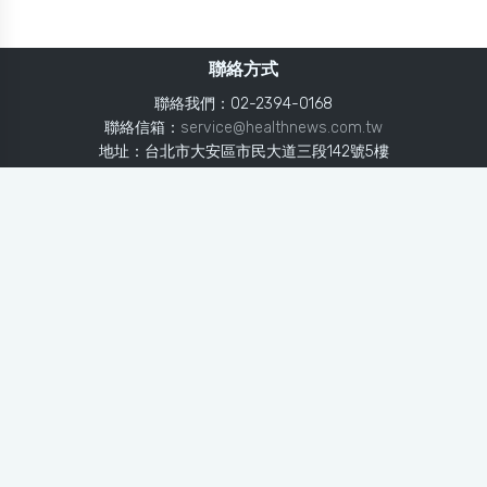
聯絡方式
聯絡我們：02-2394-0168
聯絡信箱：
service@healthnews.com.tw
地址：台北市大安區市民大道三段142號5樓
Line：
@healthnews
使用條款
隱私聲明
免責聲明
媒體投稿
健康醫療網
健康醫療網每日提供專業、即時、正確的健康知識、醫學新
知、用藥安全、醫療照護、專家臨床經驗，關懷婦幼、上
班、銀髮、年輕各大族群的生理、心理健康狀況，尤其對重
大疾病（糖尿病、高血壓、心臟病、各種癌症、慢性疾病
等）、養生保健、營養攝取、體重管理、減肥美容等，邀訪
各類專家做正確、客觀的剖析與分享，是民眾獲取健康照護