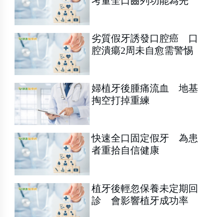
考量全口齒列功能為先
劣質假牙誘發口腔癌 口
腔潰瘍2周未自愈需警惕
婦植牙後腫痛流血 地基
掏空打掉重練
快速全口固定假牙 為患
者重拾自信健康
植牙後輕忽保養未定期回
診 會影響植牙成功率