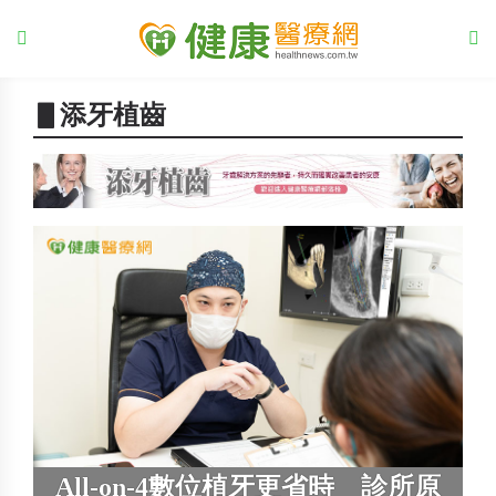
▋添牙植齒
All-on-4數位植牙更省時 診所原