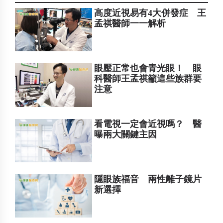
高度近視易有4大併發症 王
孟祺醫師一一解析
眼壓正常也會青光眼！ 眼
科醫師王孟祺籲這些族群要
注意
看電視一定會近視嗎？ 醫
曝兩大關鍵主因
隱眼族福音 兩性離子鏡片
新選擇