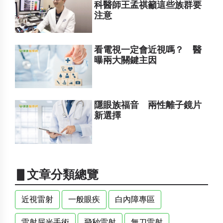
科醫師王孟祺籲這些族群要
注意
看電視一定會近視嗎？ 醫
曝兩大關鍵主因
隱眼族福音 兩性離子鏡片
新選擇
▋文章分類總覽
近視雷射
一般眼疾
白內障專區
雷射屈光手術
飛秒雷射
無刀雷射