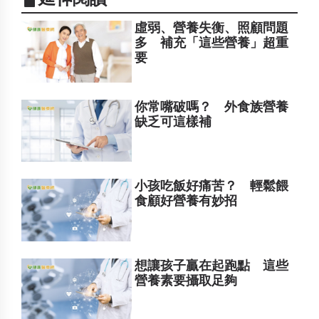
虛弱、營養失衡、照顧問題
多 補充「這些營養」超重
要
你常嘴破嗎？ 外食族營養
缺乏可這樣補
小孩吃飯好痛苦？ 輕鬆餵
食顧好營養有妙招
想讓孩子贏在起跑點 這些
營養素要攝取足夠