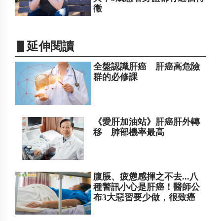
徵
▋延伸閱讀
全盤認識肝癌 肝癌高危險
群的必修課
《愛肝加油站》肝癌肝外轉
移 肺部機率最高
腹脹、疲憊感揮之不去...八
種警訊小心是肝癌！醫師公
布3大惡習要少做，很致癌