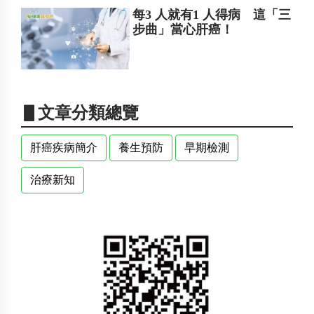
每3 人就有1 人得病 這「三
步曲」當心肝癌！
▋文章分類總覽
肝癌疾病簡介
養生預防
早期檢測
治療新知