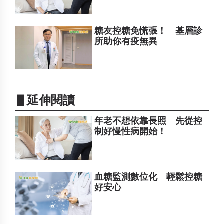
糖友控糖免慌張！ 基層診
所助你有疫無異
▋延伸閱讀
年老不想依靠長照 先從控
制好慢性病開始！
血糖監測數位化 輕鬆控糖
好安心