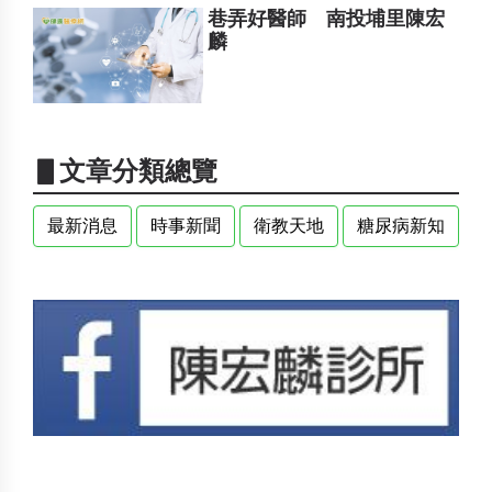
巷弄好醫師 南投埔里陳宏
麟
▋文章分類總覽
最新消息
時事新聞
衛教天地
糖尿病新知