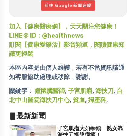
加入【健康醫療網】，天天關注您健康！
LINE＠ ID：@healthnews
訂閱【健康愛樂活】影音頻道，閱讀健康知
識更輕鬆
本區內容是由個人維護，若有不當資訊請通
知客服協助處理或移除，謝謝。
關鍵字：
鍾國騰醫師
,
子宮肌瘤
,
海扶刀
,
台
北中山醫院海扶刀中心
,
貧血
,
婦產科
,
▋最新新聞
子宮肌瘤大如拳頭 熟女靠
海扶刀擺脫病痛！