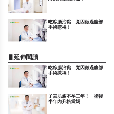
吃粽腸沾黏 竟因做過腹部
手術惹禍！
▋延伸閱讀
吃粽腸沾黏 竟因做過腹部
手術惹禍！
子宮肌瘤不孕三年！ 術後
半年內升格當媽