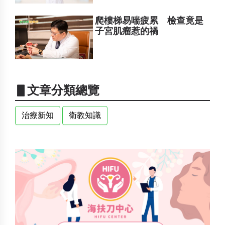
爬樓梯易喘疲累 檢查竟是
子宮肌瘤惹的禍
▋文章分類總覽
治療新知
衛教知識