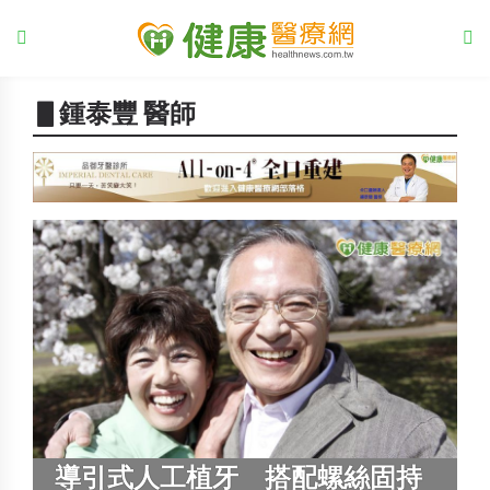
▋鍾泰豐 醫師
導引式人工植牙 搭配螺絲固持