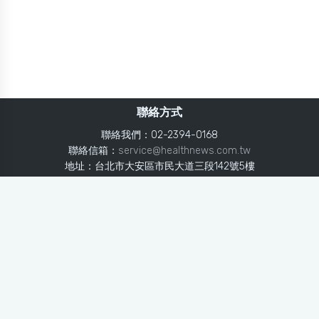
聯絡方式
聯絡我們：02-2394-0168
聯絡信箱：
service@healthnews.com.tw
地址：台北市大安區市民大道三段142號5樓
Line：
@healthnews
使用條款
隱私聲明
免責聲明
媒體投稿
健康醫療網
健康醫療網每日提供專業、即時、正確的健康知識、醫學新
知、用藥安全、醫療照護、專家臨床經驗，關懷婦幼、上