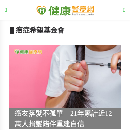
▋癌症希望基金會
癌友落髮不孤單 21年累計近12
萬人捐髮陪伴重建自信