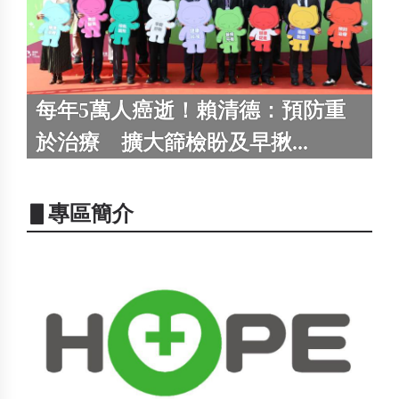
每年5萬人癌逝！賴清德：預防重
於治療 擴大篩檢盼及早揪...
▋專區簡介