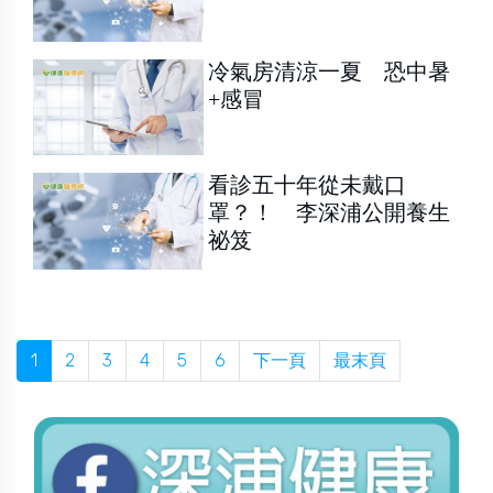
冷氣房清涼一夏 恐中暑
+感冒
看診五十年從未戴口
罩？！ 李深浦公開養生
祕笈
1
2
3
4
5
6
下一頁
最末頁