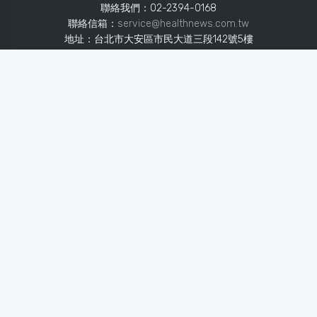
聯絡我們：02-2394-0168
聯絡信箱：
service@healthnews.com.tw
地址：台北市大安區市民大道三段142號5樓
Line：
@healthnews
使用條款
隱私聲明
免責聲明
媒體投稿
健康醫療網
健康醫療網每日提供專業、即時、正確的健康知識、醫學新
知、用藥安全、醫療照護、專家臨床經驗，關懷婦幼、上
班、銀髮、年輕各大族群的生理、心理健康狀況，尤其對重
大疾病（糖尿病、高血壓、心臟病、各種癌症、慢性疾病
等）、養生保健、營養攝取、體重管理、減肥美容等，邀訪
各類專家做正確、客觀的剖析與分享，是民眾獲取健康照護
的最佳資訊平台。