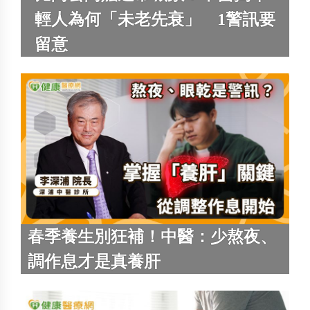
輕人為何「未老先衰」 1警訊要
留意
春季養生別狂補！中醫：少熬夜、
調作息才是真養肝