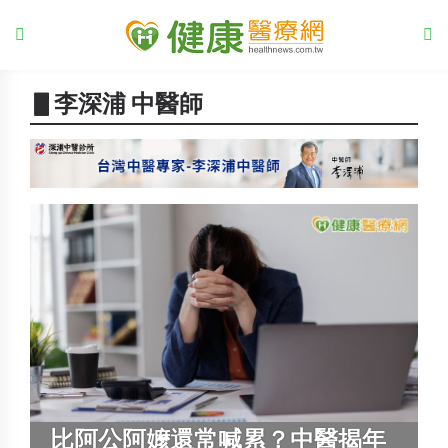
▋李深浦 中醫師
比阿公阿嬤還常喊累？中醫揭年