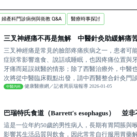
婦產科門診病例與衛教 Q&A
醫療時事探討
三叉神經痛不再是無解 中醫針灸助緩解痛
三叉神經痛是常見的臉部疼痛疾病之一，患者可
症狀常影響進食、說話或睡眠，也因疼痛位置與
牙痛而延誤就醫的情形；除了西醫治療外，中醫
次將從中醫臨床觀點出發，請中西醫整合針灸門診楊
健康醫療網／記者周辰瑞報導 2026-01-05
中醫內科
巴瑞特氏食道（Barrett′s esophagus） 
這是一位年約50歲的男性病人，長期有胃悶脹與
影響其生活品質與飲食，因此常常自行服用胃藥