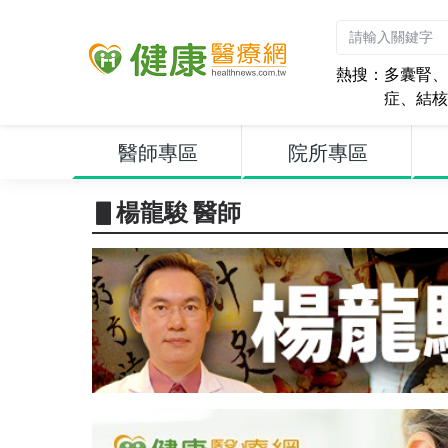
熱搜：
多囊腎
、
症
、
結核
醫師專區
院所專區
▋楊龍駿 醫師