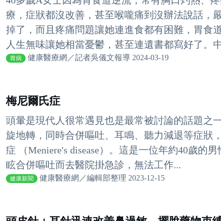
40多歲A女士因為胃食道逆流，常有胸口灼熱、
療，症狀都沒改善，甚至喉嚨痛到沒辦法說話，
掉了，而且疼痛問題讓她連進食都有困難，胃食
人生無味讓她相當憂鬱，甚至連遺書都寫好了。中西
健康醫療網／記者吳儀文報導 2024-03-19
胃病
梅尼爾氏症
頭暈是現代人很常遇見也是最常被討論的話題之
旋地轉，同時合併嘔吐、耳鳴、聽力減退等症狀
症 （Meniere's disease）。這是一位年約
眩合併嘔吐而去醫院掛急診，無法工作...
健康醫療網／編輯部整理 2023-12-15
健康新聞