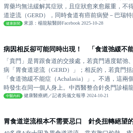
胃藥均無法緩解其症狀，且症狀愈來愈嚴重，不
道逆流（GERD），同時食道有癌前病變－巴瑞特氏食道
來源：楊龍駿醫師Facebook 2025-10-28
健康新聞
病因相反卻可能同時出現！ 「食道弛緩不
「賁門」是胃跟食道的交接處，若賁門過度鬆弛
病「胃食道逆流（GERD）」；相反的，若賁門
「食道弛緩不能症（Achalasia）」。不過，
時發生在同一個人身上。中西醫整合針灸門診楊龍駿
健康醫療網／記者吳儀文報導 2024-10-21
中醫內科
胃食道逆流根本不需要忌口 針灸扭轉絕望