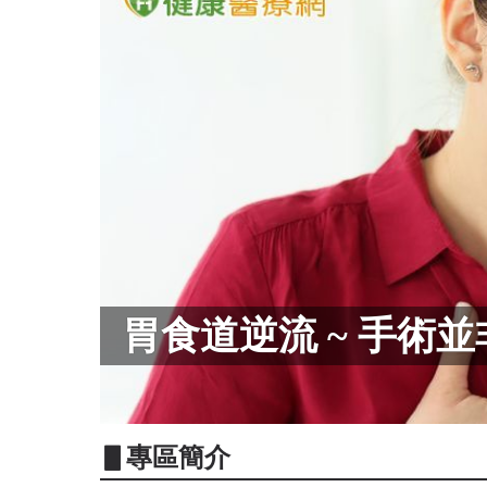
胃食道逆流 ~ 手術
▋專區簡介