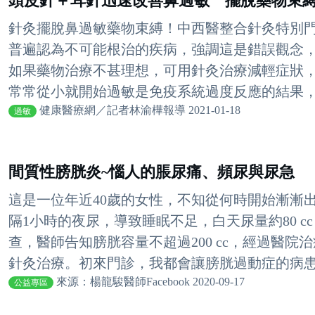
頭皮針＋耳針迅速改善鼻過敏 擺脫藥物束
針灸擺脫鼻過敏藥物束縛！中西醫整合針灸特別
普遍認為不可能根治的疾病，強調這是錯誤觀念
如果藥物治療不甚理想，可用針灸治療減輕症狀
常常從小就開始過敏是免疫系統過度反應的結果，楊
健康醫療網／記者林渝樺報導 2021-01-18
過敏
間質性膀胱炎~惱人的脹尿痛、頻尿與尿急
這是一位年近40歲的女性，不知從何時開始漸漸
隔1小時的夜尿，導致睡眠不足，白天尿量約80 
查，醫師告知膀胱容量不超過200 cc，經過醫
針灸治療。初來門診，我都會讓膀胱過動症的病患瞭
來源：楊龍駿醫師Facebook 2020-09-17
公益專區