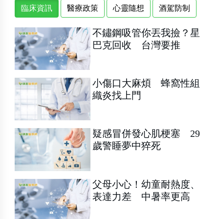
臨床資訊
醫療政策
心靈隨想
酒駕防制
不鏽鋼吸管你丟我撿？星
巴克回收 台灣要推
小傷口大麻煩 蜂窩性組
織炎找上門
疑感冒併發心肌梗塞 29
歲警睡夢中猝死
父母小心！幼童耐熱度、
表達力差 中暑率更高