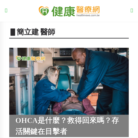
▋簡立建 醫師
OHCA是什麼？救得回來嗎？存
活關鍵在目擊者