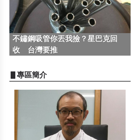
不鏽鋼吸管你丟我撿？星巴克回
收 台灣要推
▋專區簡介