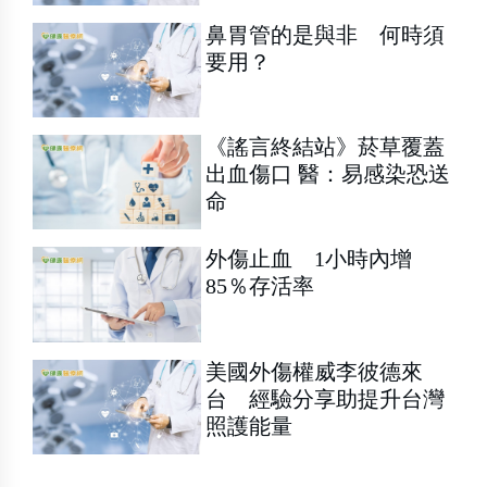
鼻胃管的是與非 何時須
要用？
《謠言終結站》菸草覆蓋
出血傷口 醫：易感染恐送
命
外傷止血 1小時內增
85％存活率
美國外傷權威李彼德來
台 經驗分享助提升台灣
照護能量