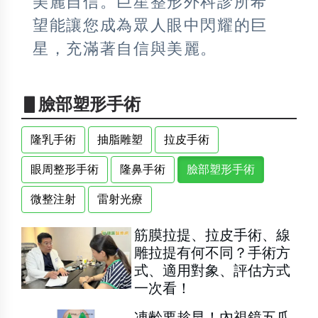
美麗自信。巨星整形外科診所希
望能讓您成為眾人眼中閃耀的巨
星，充滿著自信與美麗。
▋臉部塑形手術
隆乳手術
抽脂雕塑
拉皮手術
眼周整形手術
隆鼻手術
臉部塑形手術
微整注射
雷射光療
筋膜拉提、拉皮手術、線
雕拉提有何不同？手術方
式、適用對象、評估方式
一次看！
凍齡要趁早！內視鏡五爪