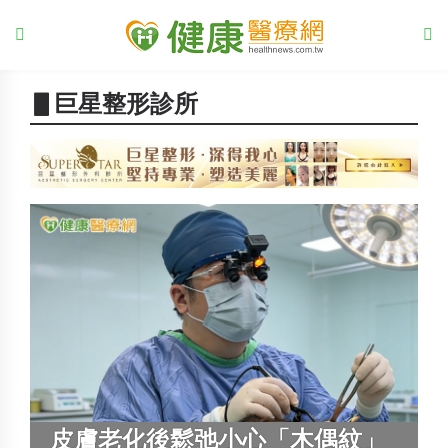
▋巨星整形診所
皮膚老化後鬆弛小心「木偶紋」