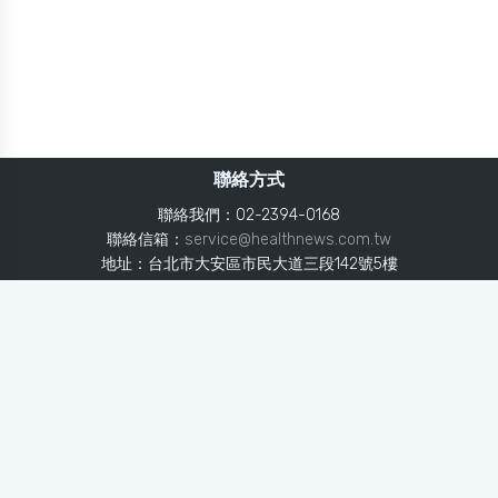
聯絡方式
聯絡我們：02-2394-0168
聯絡信箱：
service@healthnews.com.tw
地址：台北市大安區市民大道三段142號5樓
Line：
@healthnews
使用條款
隱私聲明
免責聲明
媒體投稿
健康醫療網
健康醫療網每日提供專業、即時、正確的健康知識、醫學新
知、用藥安全、醫療照護、專家臨床經驗，關懷婦幼、上