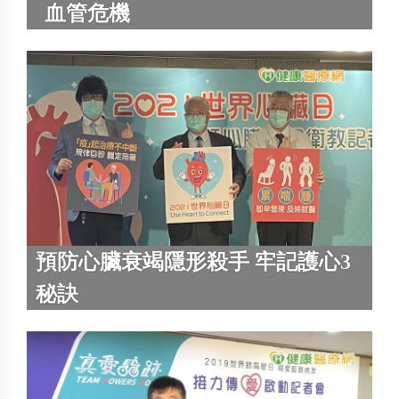
血管危機
預防心臟衰竭隱形殺手 牢記護心3
秘訣