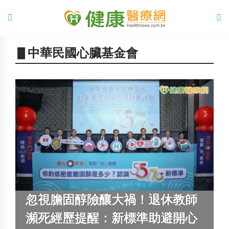
▋中華民國心臟基金會
忽視膽固醇險釀大禍！退休教師
瀕死經歷提醒：新標準助避開心