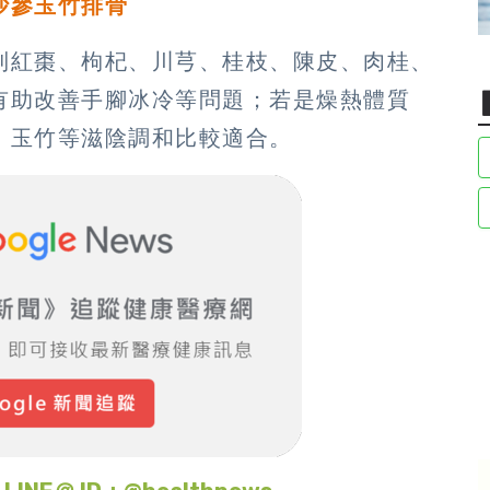
沙參玉竹排骨
到紅棗、枸杞、川芎、桂枝、陳皮、肉桂、
有助改善手腳冰冷等問題；若是燥熱體質
、玉竹等滋陰調和比較適合。