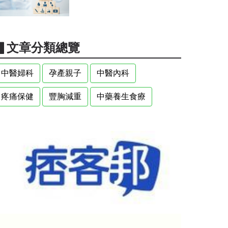
▋文章分類總覽
中醫婦科
孕產親子
中醫內科
疼痛保健
豐胸減重
中藥養生食療