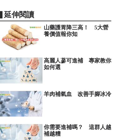
▋延伸閱讀
山藥護胃降三高！ 5大營
養價值報你知
高麗人蔘可進補 專家教你
如何選
羊肉補氣血 改善手腳冰冷
你需要進補嗎？ 這群人越
補越糟