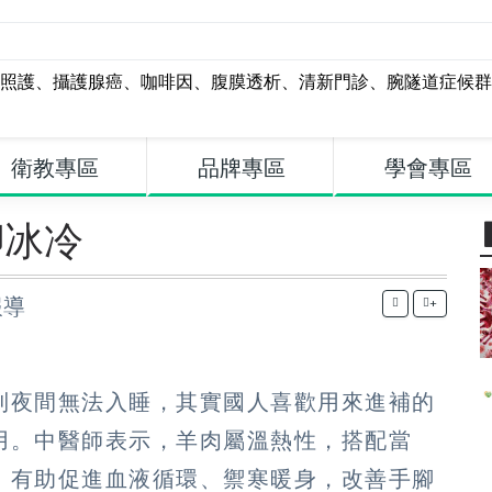
照護
、
攝護腺癌
、
咖啡因
、
腹膜透析
、
清新門診
、
腕隧道症候群
衛教專區
品牌專區
學會專區
腳冰冷
報導
+
到夜間無法入睡，其實國人喜歡用來進補的
用。中醫師表示，羊肉屬溫熱性，搭配當
，有助促進血液循環、禦寒暖身，改善手腳