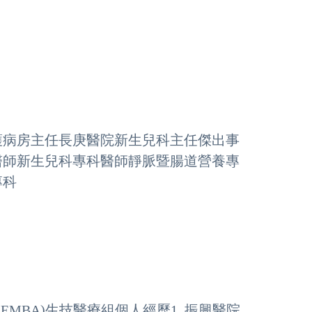
護病房主任長庚醫院新生兒科主任傑出事
科醫師新生兒科專科醫師靜脈暨腸道營養專
專科
EMBA)生技醫療組個人經歷1. 振興醫院