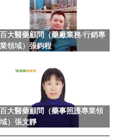
百大醫藥顧問（藥廠業務/行銷專
業領域）張鈞程
百大醫藥顧問（藥事照護專業領
域）張文靜