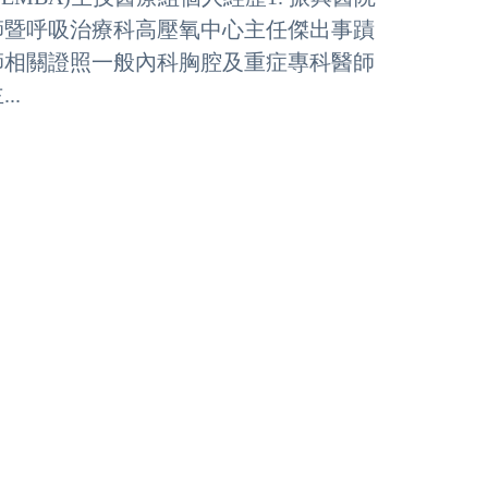
醫師暨呼吸治療科高壓氧中心主任傑出事蹟
師相關證照一般內科胸腔及重症專科醫師
..