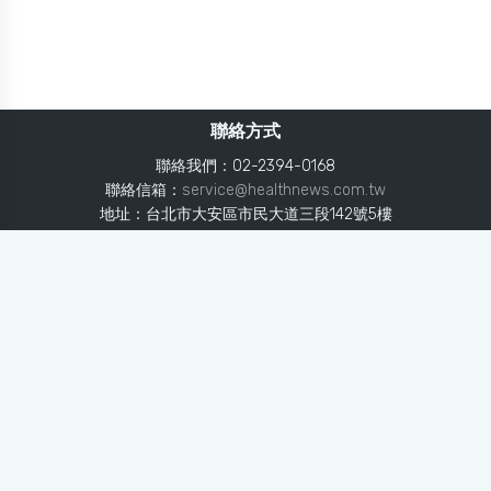
聯絡方式
聯絡我們：02-2394-0168
聯絡信箱：
service@healthnews.com.tw
地址：台北市大安區市民大道三段142號5樓
Line：
@healthnews
使用條款
隱私聲明
免責聲明
媒體投稿
健康醫療網
健康醫療網每日提供專業、即時、正確的健康知識、醫學新
知、用藥安全、醫療照護、專家臨床經驗，關懷婦幼、上
班、銀髮、年輕各大族群的生理、心理健康狀況，尤其對重