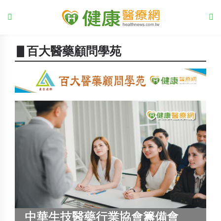
▋百大醫藥顧問學苑
中華生技醫藥行業協會籌備會