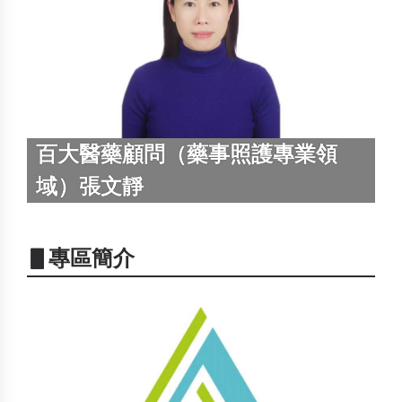
百大醫藥顧問（藥事照護專業領
域）張文靜
▋專區簡介