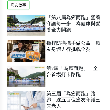
病友故事
「第八屆為癌而跑」營養
守護每一步 為健康與營
養全力開跑
揮桿防癌攜手做公益 癌
友身體力行挑戰全賽
第7屆「為癌而跑」 全
台首場打卡路跑
第三屆「為癌而跑」路
跑 逾五百位癌友守護三
失老人