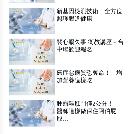
新基因檢測技術 全方位
照護腸道健康
關心腸久事 衛教講座－台
中場歡迎報名
癌症惡病質恐奪命！ 增
加營養這樣吃
腫瘤離肛門僅2公分！
醫師這樣做保住阿伯屁
股…