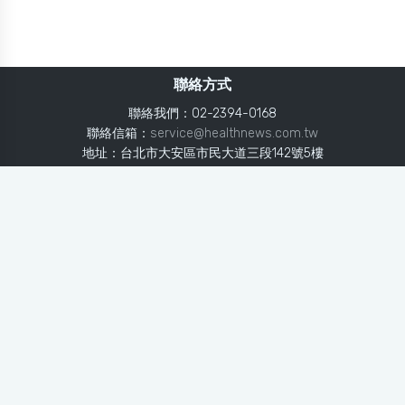
聯絡方式
聯絡我們：02-2394-0168
聯絡信箱：
service@healthnews.com.tw
地址：台北市大安區市民大道三段142號5樓
Line：
@healthnews
使用條款
隱私聲明
免責聲明
媒體投稿
健康醫療網
健康醫療網每日提供專業、即時、正確的健康知識、醫學新
知、用藥安全、醫療照護、專家臨床經驗，關懷婦幼、上
班、銀髮、年輕各大族群的生理、心理健康狀況，尤其對重
大疾病（糖尿病、高血壓、心臟病、各種癌症、慢性疾病