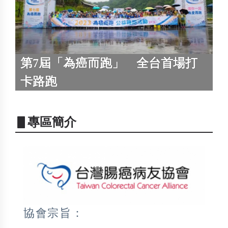
第7屆「為癌而跑」 全台首場打
卡路跑
▋專區簡介
協會宗旨：