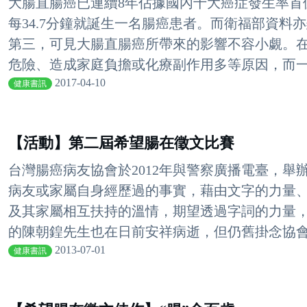
大腸直腸癌已連續8年佔據國內十大癌症發生率首
每34.7分鐘就誕生一名腸癌患者。而衛福部資料
第三，可見大腸直腸癌所帶來的影響不容小覷。
危險、造成家庭負擔或化療副作用多等原因，而一度
2017-04-10
健康書訊
【活動】第二屆希望腸在徵文比賽
台灣腸癌病友協會於2012年與警察廣播電臺，
病友或家屬自身經歷過的事實，藉由文字的力量
及其家屬相互扶持的溫情，期望透過字詞的力量
的陳朝鍠先生也在日前安祥病逝，但仍舊掛念協會運
2013-07-01
健康書訊