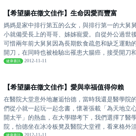
【希望腸在徵文佳作】生命因愛而豐富
媽媽是家中排行第五的么女，與排行第一的大舅
小就備受長上的哥哥、姊姊寵愛。自從外公過世
可惜兩年前大舅舅因為長期飲食疏忽和缺乏運動
開刀，在同時也被檢驗出罹患大腸癌，接受開刀和化
2012-11-11
健康書訊
【希望腸在徵文佳作】愛與幸福值得仰賴
在醫院大堂意外地邂逅怡德，當時我還是醫學院
們從小就一起玩一起念書，懷著張載「為天地立
開太平」的熱血，在大學聯考下，我們選擇了醫
院，怡德坐在冰冷板凳及醫院大堂裡，看來格外沮喪
2012-11-11
健康書訊