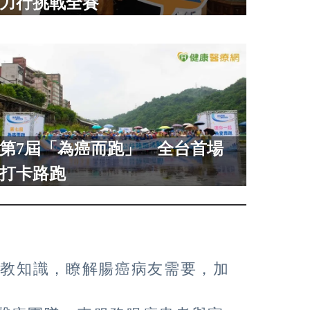
力行挑戰全賽
第7屆「為癌而跑」 全台首場
打卡路跑
教知識，瞭解腸癌病友需要，加