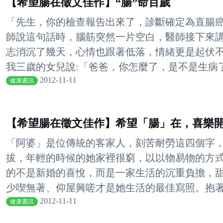
【希望腸在徵文佳作】“腸”命百歲
「先生，你的檢查報告出來了，診斷確定為直腸癌，你
師說這句話時，腦筋突然一片空白，醫師接下來
志消沉了幾天，心情也跟著低落，情緒更是起伏
我三歲的女兒說:「爸爸，你怎麼了，是不是生病了，
2012-11-11
健康書訊
【希望腸在徵文佳作】希望「腸」在，喜樂
「阿婆」是位傳統的客家人，刻苦耐勞這四個字
拔，年輕的時候的她家裡很窮，以以物易物的方
的不是新婚的喜悅，而是一家生活的沉重負擔，
少喫無著、仰屋興嗟才是她生活的最佳寫照。抱著打
2012-11-11
健康書訊