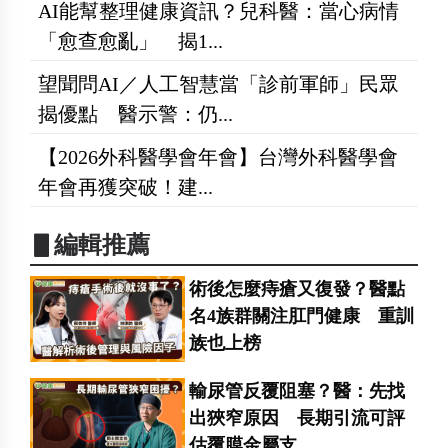
AI能幫整理健康資訊？兒科醫：當心病情
「愈查愈亂」 揭1...
望聞問AI／人工智慧當「診前軍師」民眾
揭優點 醫示警：仍...
【2026外科醫學會年會】台灣外科醫學會
年會再獲突破！建...
▋編輯推薦
術後怎麼痔瘡又復發？醫點
名4族群關注肛門健康 重訓
族也上榜
輸尿管反覆阻塞？醫：先找
出狹窄原因 長期引流可評
估覆膜金屬支...