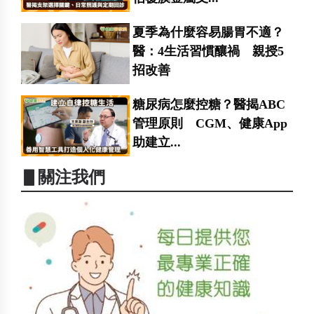
夏季為什麼容易腸胃不適？
醫：4生活習慣釀禍 親授5
招改善
糖尿病怎麼控糖？醫揭ABC
管理原則 CGM、健康App
助建立...
▋關注我們