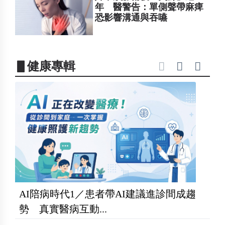
年 醫警告：單側聲帶麻痺
恐影響溝通與吞嚥
▋健康專輯
AI陪病時代1／患者帶AI建議進診間成趨
勢 真實醫病互動...