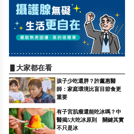
▋大家都在看
孩子少吃還胖？許薰惠醫
師：家庭環境比盲目節食更
重要
有子宮肌瘤還能吃冰嗎？中
醫揭5大吃冰原則 關鍵其實
不只是冰