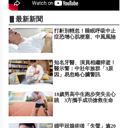
▋最新新聞
打鼾別輕忽！睡眠呼吸中止
症恐增心肌梗塞、中風風險
知名牙醫、演員相繼猝逝！
醫示警：中壯年族群「3原
因」易忽略心臟警訊
18歲男高中生跑步突失去心
跳 3方攜手成功搶救生命
婦甲狀腺術後「失聲」逾20