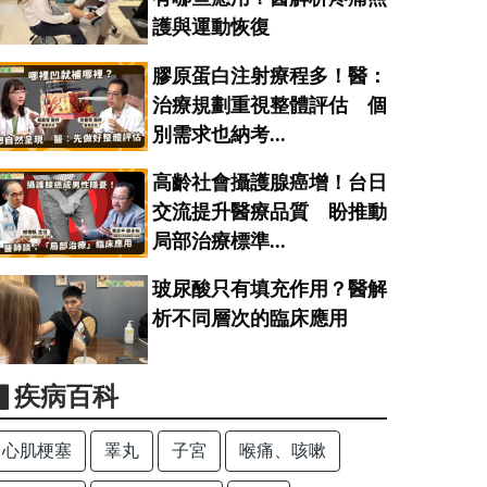
護與運動恢復
膠原蛋白注射療程多！醫：
治療規劃重視整體評估 個
別需求也納考...
高齡社會攝護腺癌增！台日
交流提升醫療品質 盼推動
局部治療標準...
玻尿酸只有填充作用？醫解
析不同層次的臨床應用
▋疾病百科
心肌梗塞
睪丸
子宮
喉痛、咳嗽