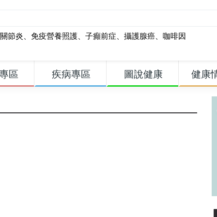
關節炎
、
免疫營養照護
、
子癲前症
、
攝護腺癌
、
咖啡因
專區
疾病專區
圖說健康
健康