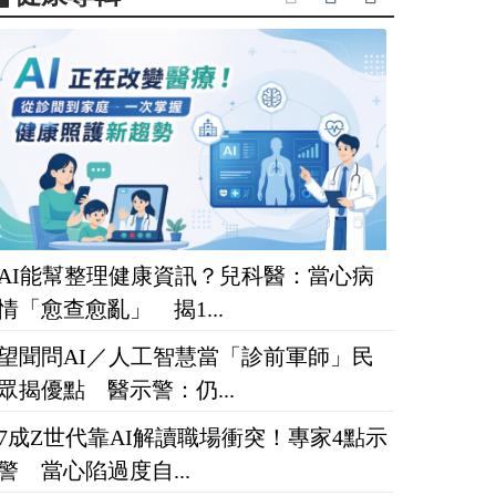
AI能幫整理健康資訊？兒科醫：當心病
情「愈查愈亂」 揭1...
望聞問AI／人工智慧當「診前軍師」民
眾揭優點 醫示警：仍...
7成Z世代靠AI解讀職場衝突！專家4點示
警 當心陷過度自...