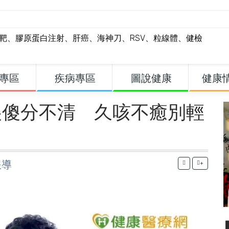
標靶
、
膠原蛋白注射
、
肝癌
、
海神刀
、
RSV
、
粒線體
、
健檢
專區
疾病專區
圖說健康
健康
傻傻分不清 久咳不癒別輕
報導
+