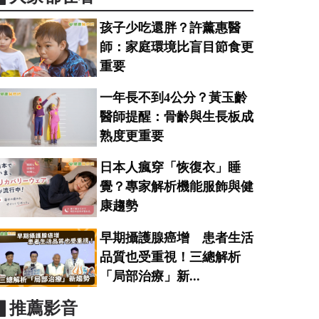
孩子少吃還胖？許薰惠醫
師：家庭環境比盲目節食更
重要
一年長不到4公分？黃玉齡
醫師提醒：骨齡與生長板成
熟度更重要
日本人瘋穿「恢復衣」睡
覺？專家解析機能服飾與健
康趨勢
早期攝護腺癌增 患者生活
品質也受重視！三總解析
「局部治療」新...
▋推薦影音