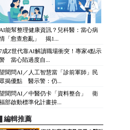
AI能幫整理健康資訊？兒科醫：當心病
情「愈查愈亂」 揭1...
7成Z世代靠AI解讀職場衝突！專家4點示
警 當心陷過度自...
望聞問AI／人工智慧當「診前軍師」民
眾揭優點 醫示警：仍...
望聞問AI／中醫仍卡「資料整合」 衛
福部啟動標準化計畫拚...
▋編輯推薦