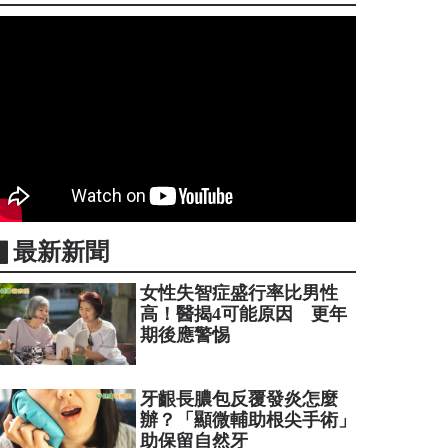
▋最新新聞
女性失智症盛行率比男性
高！醫揭4可能原因 更年
期後應警惕
牙齦長膿包反覆發炎怎麼
辦？「顯微輔助根尖手術」
助保留自然牙