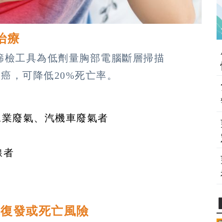
治療
篩檢工具為低劑量胸部電腦斷層掃描
癌，可降低20%死亡率。
、工業廢氣、汽機車廢氣者
線者
低復發或死亡風險