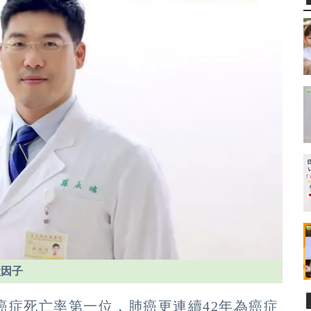
險因子
大癌症死亡率第一位，肺癌更連續42年為癌症