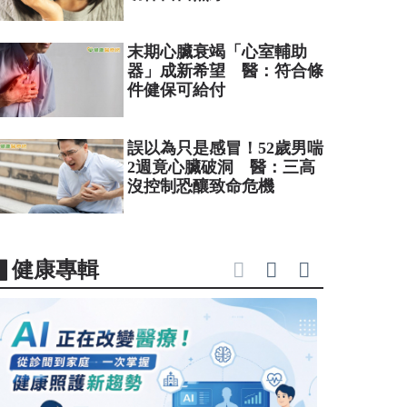
末期心臟衰竭「心室輔助
器」成新希望 醫：符合條
件健保可給付
誤以為只是感冒！52歲男喘
2週竟心臟破洞 醫：三高
沒控制恐釀致命危機
▋健康專輯