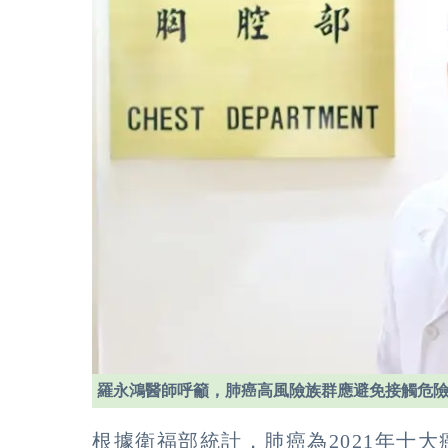
羅永鴻醫師呼籲，肺癌高風險族群應避免接觸危
根據衛福部統計，肺癌為2021年十