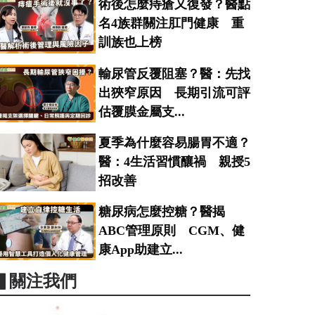
術後怎麼痔瘡又復發？醫點
名4族群關注肛門健康 重
訓族也上榜
輸尿管反覆阻塞？醫：先找
出狹窄原因 長期引流可評
估覆膜金屬支...
夏季為什麼容易腸胃不適？
醫：4生活習慣釀禍 親授5
招改善
糖尿病怎麼控糖？醫揭
ABC管理原則 CGM、健
康App助建立...
▋關注我們