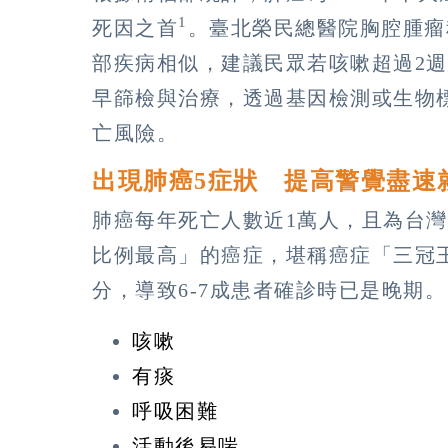
1
死因之首
。臺北榮民總醫院胸腔腫瘤
部疾病相似，建議民眾若咳嗽超過2
早篩檢與治療，透過基因檢測或生物
亡風險。
出現肺癌5症狀 提高警覺盡速
肺癌每年死亡人數近1萬人，且為台
比例最高」的癌症，堪稱癌症「三冠
分，導致6-7成患者確診時已是晚期。
咳嗽
有痰
呼吸困難
活動後易喘