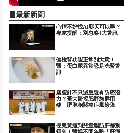
▋最新新聞
心情不好找AI聊天可以嗎？
專家提醒：別忽略4大警訊
健檢腎功能正常別大意！
醫：蛋白尿異常恐是洗腎警
訊
瘦瘦針不只減重還有防癌潛
力？臺大醫揭肥胖族群用
藥 肥胖相關癌症風險降
嬰兒黃疸到兒童脂肪肝都別
輕忽！醫揭不同年齡「肝病