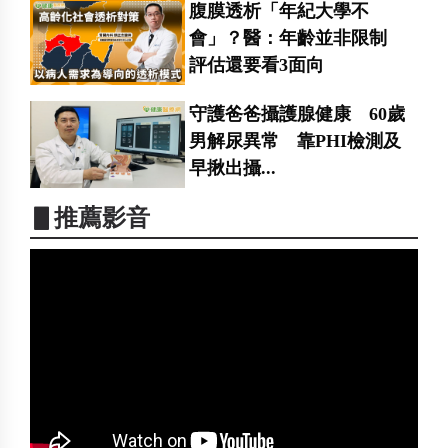
腹膜透析「年紀大學不
會」？醫：年齡並非限制
評估還要看3面向
守護爸爸攝護腺健康 60歲
男解尿異常 靠PHI檢測及
早揪出攝...
▋推薦影音