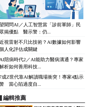
望聞問AI／人工智慧當「診前軍師」民
眾揭優點 醫示警：仍...
近視雷射不只比技術？AI數據如何影響
個人化評估成關鍵
AI陪病時代2／AI能助力醫病溝通？專家
解析如何善用科技...
7成Z世代靠AI解讀職場衝突！專家4點示
警 當心陷過度自...
▋編輯推薦