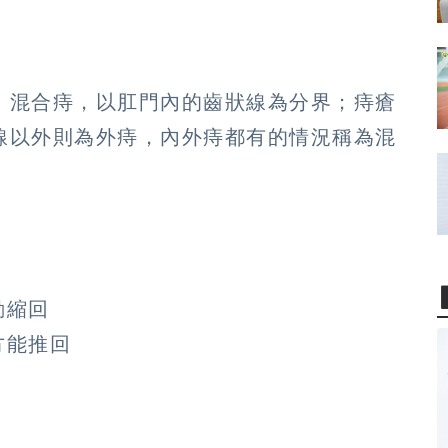
、混合痔，以肛門內的齒狀線為分界；痔瘡
線以外則為外痔，內外痔都有的情況稱為混
：
動縮回
方能推回