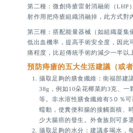
第二種：微創痔瘡雷射消融術（LHP
射作用把痔瘡組織消融掉，此⽅式對
第三種：搭配能量器械（如組織凝集
低出⾎機率，提高⼿術安全度，因此
痛程度，比起傳統⼿術約減少⼀半以
預防痔瘡的五大生活建議（或
攝取足夠的膳食纖維：衛福部建議
38g，例如10朵花椰菜約3克、一
等。非水溶性膳食纖維有5０％
蠕動，使糞便和腸的接觸面積、
少大腸癌的發生。外食族則可多
攝取足夠的水分：建議多喝水，每天