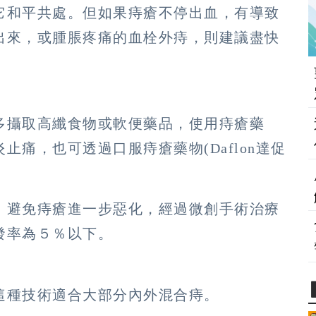
它和平共處。但如果痔瘡不停出血，有導致
出來，或腫脹疼痛的血栓外痔，則建議盡快
多攝取高纖食物或軟便藥品，使用痔瘡藥
痛，也可透過口服痔瘡藥物(Daflon達促
，避免痔瘡進一步惡化，經過微創手術治療
復發率為５％以下。
？
這種技術適合大部分內外混合痔。