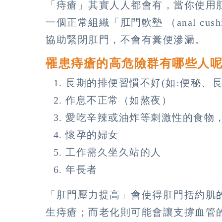
「痔瘡」其實人人都會有，當你使用肛
一個正常組織「肛門軟墊 （anal cu
協助緊閉肛門，不會有糞便滲漏。
罹患痔瘡的高危險群有哪些人
長期的排便習慣不好(如:便秘、
作息不正常（如熬夜）
愛吃辛辣或油炸等刺激性的食物
懷孕的婦女
工作需久坐久站的人
年長者
「肛門壓力提高」會使得肛門括約肌
生痔瘡；而老化則可能會讓支撐血管