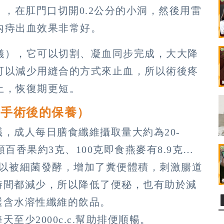
），在肛門口切開0.2公分的⼩洞，然後用雷
內痔出血效果非常好。
儀），它可以切割、凝⾎同步完成，⼤⼤降
可以減少⽤縫合的⽅式來⽌⾎，所以術後疼
上，恢復期更短。
者手術後的保養）
，成人每日膳食纖維攝取量大約為20-
顆百香果約3克、100克即食燕麥有8.9克…
可以被細菌發酵，增加了糞便體積，刺激腸道
時間都減少，所以降低了便秘，也有助於減
選含水溶性纖維的飲品。
至少2000c.c.幫助排便順暢。