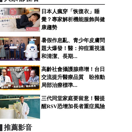
日本人瘋穿「恢復衣」睡
覺？專家解析機能服飾與健
康趨勢
暑假作息亂、青少年皮膚問
題大爆發！醫：抑痘重視溫
和清潔、長期...
高齡社會攝護腺癌增！台日
交流提升醫療品質 盼推動
局部治療標準...
三代同堂家庭要留意！醫提
醒RSV恐增加長者重症風險
▋推薦影音