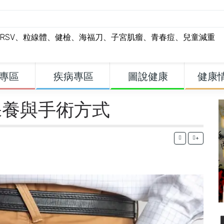
RSV
、
粒線體
、
健檢
、
海福刀
、
子宮肌瘤
、
青春痘
、
兒童減重
專區
疾病專區
圖說健康
健康
保養與手術方式
+