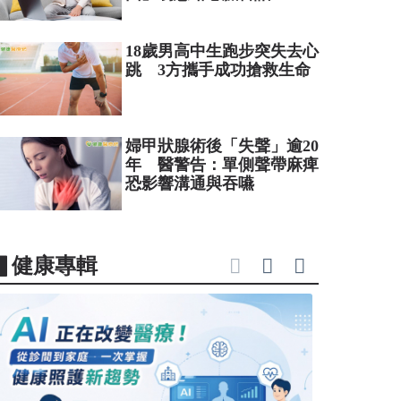
18歲男高中生跑步突失去心
跳 3方攜手成功搶救生命
婦甲狀腺術後「失聲」逾20
年 醫警告：單側聲帶麻痺
恐影響溝通與吞嚥
▋健康專輯