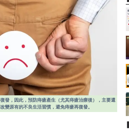
不復發，因此，預防痔瘡產生（尤其痔瘡治療後），主要還
應改變原有的不良生活習慣，避免痔瘡再復發。