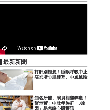
▋最新新聞
打鼾別輕忽！睡眠呼吸中止
症恐增心肌梗塞、中風風險
知名牙醫、演員相繼猝逝！
醫示警：中壯年族群「3原
因」易忽略心臟警訊