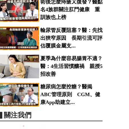
術後怎麼痔瘡又復發？醫點
名4族群關注肛門健康 重
訓族也上榜
輸尿管反覆阻塞？醫：先找
出狹窄原因 長期引流可評
估覆膜金屬支...
夏季為什麼容易腸胃不適？
醫：4生活習慣釀禍 親授5
招改善
糖尿病怎麼控糖？醫揭
ABC管理原則 CGM、健
康App助建立...
▋關注我們