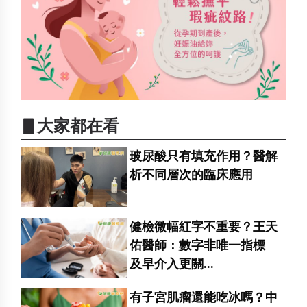
▋大家都在看
玻尿酸只有填充作用？醫解
析不同層次的臨床應用
健檢微幅紅字不重要？王天
佑醫師：數字非唯一指標
及早介入更關...
有子宮肌瘤還能吃冰嗎？中