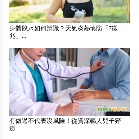
身體脫水如何辨識？天氣炎熱慎防「7徵
兆」...
有做過不代表沒風險！從資深藝人兒子猝
逝 ...