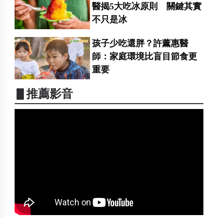
醫揭5大吃冰原則 關鍵其實
不只是冰
孩子少吃還胖？許薰惠醫
師：家庭環境比盲目節食更
重要
▋推薦影音