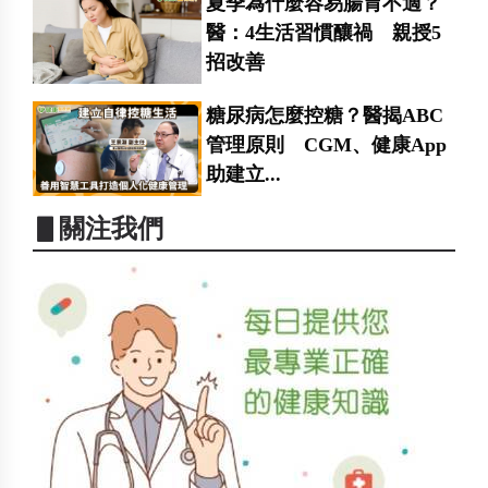
夏季為什麼容易腸胃不適？
醫：4生活習慣釀禍 親授5
招改善
糖尿病怎麼控糖？醫揭ABC
管理原則 CGM、健康App
助建立...
▋關注我們