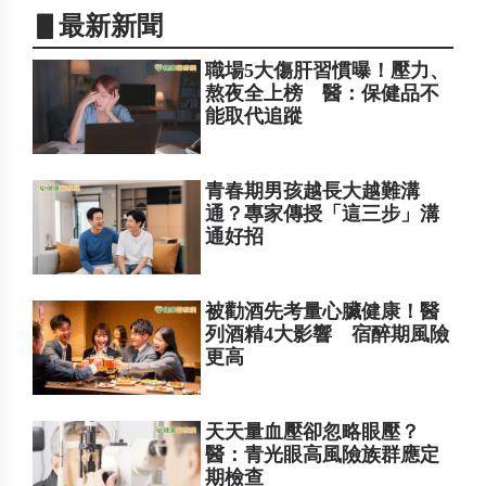
▋最新新聞
職場5大傷肝習慣曝！壓力、
熬夜全上榜 醫：保健品不
能取代追蹤
青春期男孩越長大越難溝
通？專家傳授「這三步」溝
通好招
被勸酒先考量心臟健康！醫
列酒精4大影響 宿醉期風險
更高
天天量血壓卻忽略眼壓？
醫：青光眼高風險族群應定
期檢查