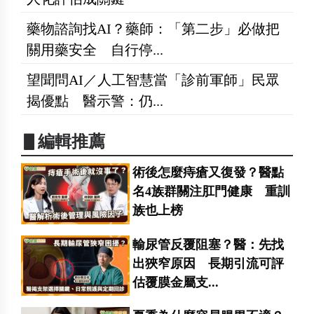
藥物諮詢找AI？藥師：「第二步」必做把
關用藥安全 自行停...
望聞問AI／人工智慧當「診前軍師」民眾
揭優點 醫示警：仍...
▋編輯推薦
術後怎麼痔瘡又復發？醫點
名4族群關注肛門健康 重訓
族也上榜
輸尿管反覆阻塞？醫：先找
出狹窄原因 長期引流可評
估覆膜金屬支...