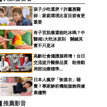
孩子少吃還胖？許薰惠醫
師：家庭環境比盲目節食更
重要
有子宮肌瘤還能吃冰嗎？中
醫揭5大吃冰原則 關鍵其
實不只是冰
高齡社會攝護腺癌增！台日
交流提升醫療品質 盼推動
局部治療標準...
日本人瘋穿「恢復衣」睡
覺？專家解析機能服飾與健
康趨勢
▋推薦影音