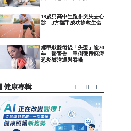
18歲男高中生跑步突失去心
跳 3方攜手成功搶救生命
婦甲狀腺術後「失聲」逾20
年 醫警告：單側聲帶麻痺
恐影響溝通與吞嚥
▋健康專輯