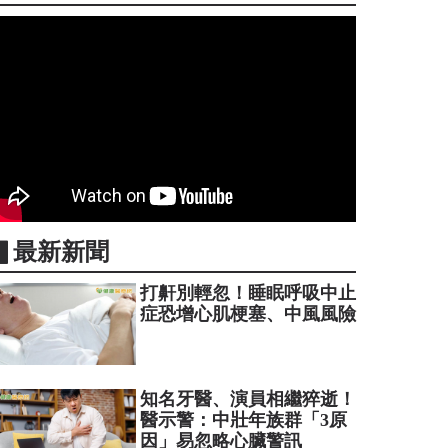
▋最新新聞
打鼾別輕忽！睡眠呼吸中止
症恐增心肌梗塞、中風風險
知名牙醫、演員相繼猝逝！
醫示警：中壯年族群「3原
因」易忽略心臟警訊