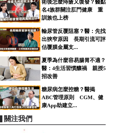
術後怎麼痔瘡又復發？醫點
名4族群關注肛門健康 重
訓族也上榜
輸尿管反覆阻塞？醫：先找
出狹窄原因 長期引流可評
估覆膜金屬支...
夏季為什麼容易腸胃不適？
醫：4生活習慣釀禍 親授5
招改善
糖尿病怎麼控糖？醫揭
ABC管理原則 CGM、健
康App助建立...
▋關注我們