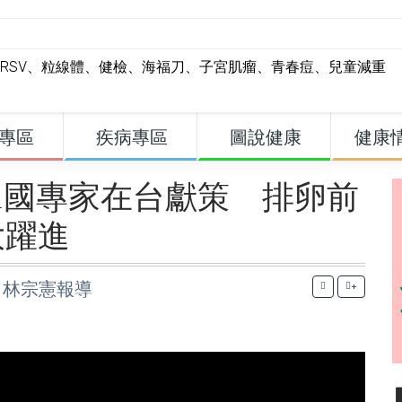
RSV
、
粒線體
、
健檢
、
海福刀
、
子宮肌瘤
、
青春痘
、
兒童減重
專區
疾病專區
圖說健康
健康
1國專家在台獻策 排卵前
大躍進
文、林宗憲報導
+