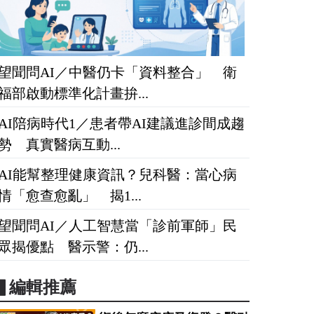
望聞問AI／中醫仍卡「資料整合」 衛
福部啟動標準化計畫拚...
AI陪病時代1／患者帶AI建議進診間成趨
勢 真實醫病互動...
AI能幫整理健康資訊？兒科醫：當心病
情「愈查愈亂」 揭1...
望聞問AI／人工智慧當「診前軍師」民
眾揭優點 醫示警：仍...
▋編輯推薦