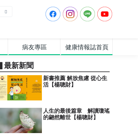
病友專區
健康情報誌首頁
▋最新新聞
新書推薦 解放焦慮 從心生
活【楊聰財】
人生的最後篇章 解讀瓊瑤
的翩然離世【楊聰財】