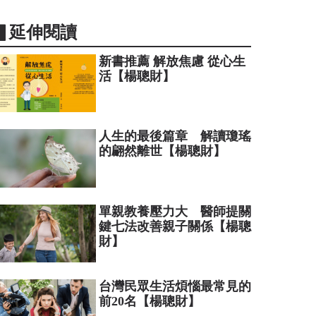
▋延伸閱讀
新書推薦 解放焦慮 從心生
活【楊聰財】
人生的最後篇章 解讀瓊瑤
的翩然離世【楊聰財】
單親教養壓力大 醫師提關
鍵七法改善親子關係【楊聰
財】
台灣民眾生活煩惱最常見的
前20名【楊聰財】