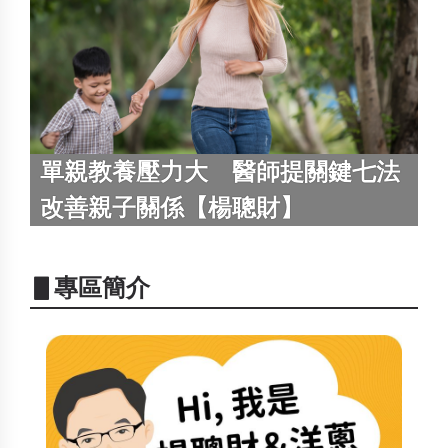
單親教養壓力大 醫師提關鍵七法
改善親子關係【楊聰財】
▋專區簡介