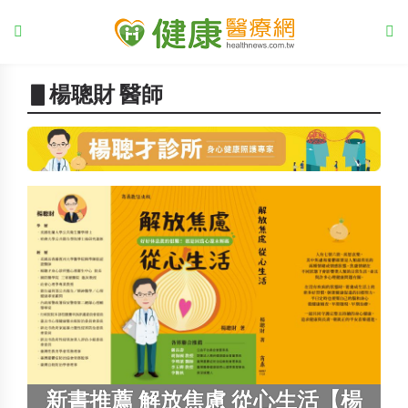
▋楊聰財 醫師
新書推薦 解放焦慮 從心生活【楊