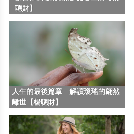
聰財】
人生的最後篇章 解讀瓊瑤的翩然
離世【楊聰財】