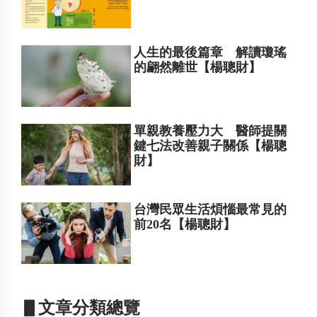
人生的最後篇章 解讀瓊瑤
的翩然離世【楊聰財】
單親教養壓力大 醫師提關
鍵七法改善親子關係【楊聰
財】
台灣民眾生活煩惱最常見的
前20名【楊聰財】
▋文章分類總覽