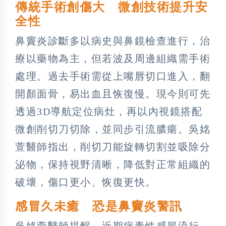
傳統手術創傷大 微創技術提升安
全性
鼻竇炎診斷多以病史與鼻鏡檢查進行，治
療以藥物為主，但若波及周邊組織需手術
處理。過去手術需從上嘴唇切口進入，翻
開顏面骨，易出血且恢復慢。現今則可先
透過3D導航定位病灶，再以內視鏡搭配
微創削切刀切除，並同步引流膿瘍。吳姳
萱醫師指出，削切刀能旋轉切割並吸除分
泌物，保持視野清晰，降低對正常組織的
破壞，傷口更小、恢復更快。
感冒久未癒 恐是鼻竇炎警訊
吳姳萱醫師提醒，近期病毒性感冒流行，