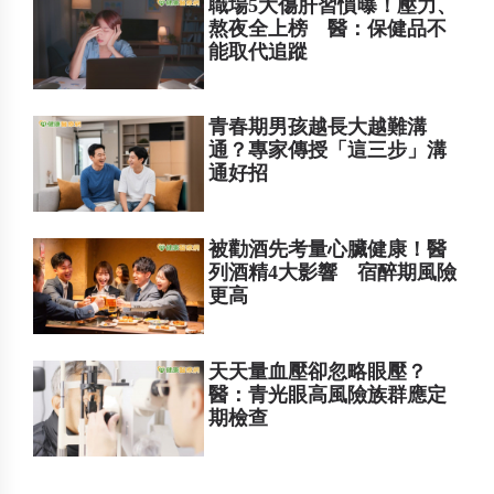
職場5大傷肝習慣曝！壓力、
熬夜全上榜 醫：保健品不
能取代追蹤
青春期男孩越長大越難溝
通？專家傳授「這三步」溝
通好招
被勸酒先考量心臟健康！醫
列酒精4大影響 宿醉期風險
更高
天天量血壓卻忽略眼壓？
醫：青光眼高風險族群應定
期檢查