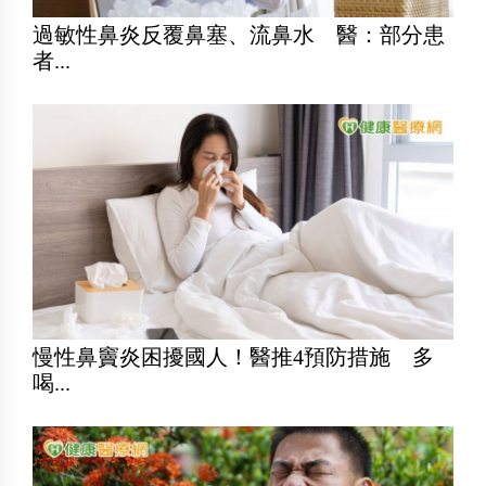
過敏性鼻炎反覆鼻塞、流鼻水 醫：部分患
者...
慢性鼻竇炎困擾國人！醫推4預防措施 多
喝...