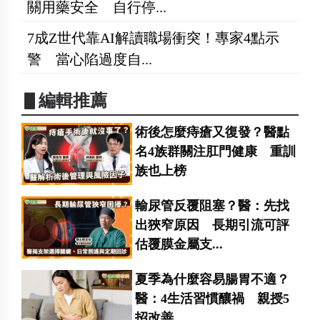
關用藥安全 自行停...
7成Z世代靠AI解讀職場衝突！專家4點示
警 當心陷過度自...
▋編輯推薦
術後怎麼痔瘡又復發？醫點
名4族群關注肛門健康 重訓
族也上榜
輸尿管反覆阻塞？醫：先找
出狹窄原因 長期引流可評
估覆膜金屬支...
夏季為什麼容易腸胃不適？
醫：4生活習慣釀禍 親授5
招改善