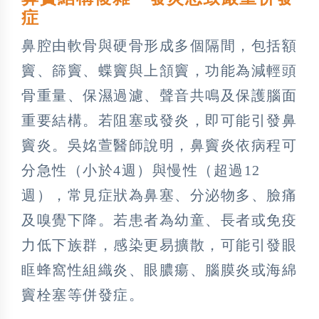
症
鼻腔由軟骨與硬骨形成多個隔間，包括額
竇、篩竇、蝶竇與上頷竇，功能為減輕頭
骨重量、保濕過濾、聲音共鳴及保護腦面
重要結構。若阻塞或發炎，即可能引發鼻
竇炎。吳姳萱醫師說明，鼻竇炎依病程可
分急性（小於4週）與慢性（超過12
週），常見症狀為鼻塞、分泌物多、臉痛
及嗅覺下降。若患者為幼童、長者或免疫
力低下族群，感染更易擴散，可能引發眼
眶蜂窩性組織炎、眼膿瘍、腦膜炎或海綿
竇栓塞等併發症。