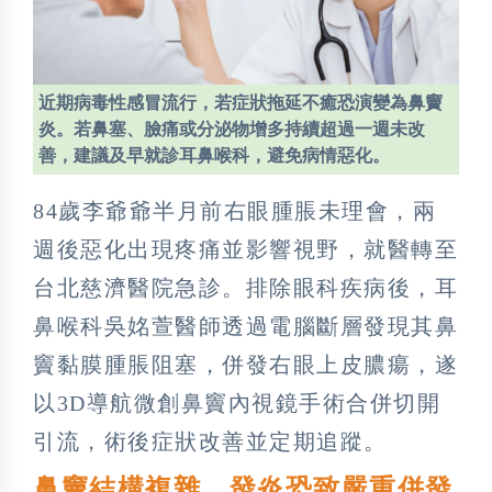
近期病毒性感冒流行，若症狀拖延不癒恐演變為鼻竇
炎。若鼻塞、臉痛或分泌物增多持續超過一週未改
善，建議及早就診耳鼻喉科，避免病情惡化。
84歲李爺爺半月前右眼腫脹未理會，兩
週後惡化出現疼痛並影響視野，就醫轉至
台北慈濟醫院急診。排除眼科疾病後，耳
鼻喉科吳姳萱醫師透過電腦斷層發現其鼻
竇黏膜腫脹阻塞，併發右眼上皮膿瘍，遂
以3D導航微創鼻竇內視鏡手術合併切開
引流，術後症狀改善並定期追蹤。
鼻竇結構複雜 發炎恐致嚴重併發