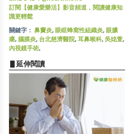
訂閱【健康愛樂活】影音頻道，閱讀健康知
識更輕鬆
關鍵字：
鼻竇炎
,
眼眶蜂窩性組織炎
,
眼膿
瘍
,
腦膜炎
,
台北慈濟醫院
,
耳鼻喉科
,
吳姳萱
,
內視鏡手術
,
▋延伸閱讀