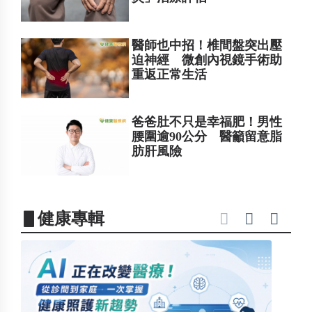
醫師也中招！椎間盤突出壓
迫神經 微創內視鏡手術助
重返正常生活
爸爸肚不只是幸福肥！男性
腰圍逾90公分 醫籲留意脂
肪肝風險
▋健康專輯