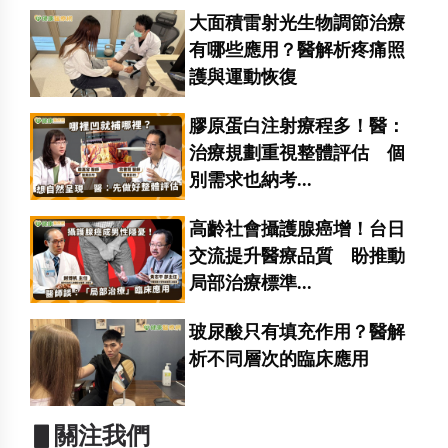
大面積雷射光生物調節治療
有哪些應用？醫解析疼痛照
護與運動恢復
膠原蛋白注射療程多！醫：
治療規劃重視整體評估 個
別需求也納考...
高齡社會攝護腺癌增！台日
交流提升醫療品質 盼推動
局部治療標準...
玻尿酸只有填充作用？醫解
析不同層次的臨床應用
▋關注我們