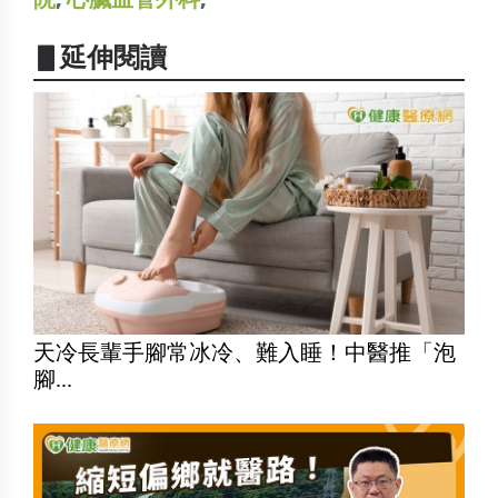
▋延伸閱讀
天冷長輩手腳常冰冷、難入睡！中醫推「泡
腳...