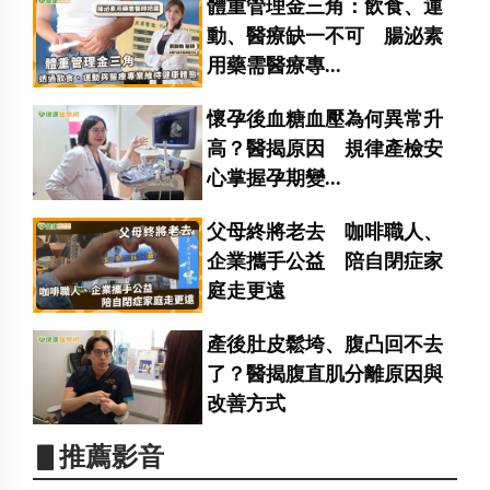
體重管理金三角：飲食、運
動、醫療缺一不可 腸泌素
用藥需醫療專...
懷孕後血糖血壓為何異常升
高？醫揭原因 規律產檢安
心掌握孕期變...
父母終將老去 咖啡職人、
企業攜手公益 陪自閉症家
庭走更遠
產後肚皮鬆垮、腹凸回不去
了？醫揭腹直肌分離原因與
改善方式
▋推薦影音