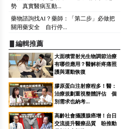
勢 真實醫病互動...
藥物諮詢找AI？藥師：「第二步」必做把
關用藥安全 自行停...
▋編輯推薦
大面積雷射光生物調節治療
有哪些應用？醫解析疼痛照
護與運動恢復
膠原蛋白注射療程多！醫：
治療規劃重視整體評估 個
別需求也納考...
高齡社會攝護腺癌增！台日
交流提升醫療品質 盼推動