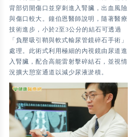
背部切開傷口並穿刺進入腎臟，出血風險
與傷口較大。鐘伯恩醫師說明，隨著醫療
技術進步，小於2至3公分的結石可透過
「負壓吸引鞘與軟式輸尿管鏡碎石手術」
處理。此術式利用極細的內視鏡由尿道進
入腎臟，配合高能雷射擊碎結石，並視情
況擴大憩室通道以減少尿液淤積。