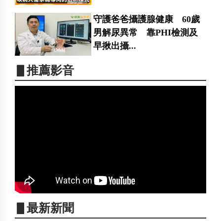
守護爸爸攝護腺健康 60歲
男解尿異常 靠PHI檢測及
早揪出攝...
▋推薦影音
▋最新新聞