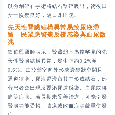
以微創碎石手術將結石擊碎吸出，術後田
女士恢復良好，隔日即出院。
先天性腎臟結構異常易致尿液滯
留 民眾應警覺反覆感染與血尿徵
兆
鐘伯恩醫師表示，腎盞憩室為較罕見的先
天性腎臟結構異常，發生率約0.2%至
0.6%。由於憩室向外形成囊袋狀空間且
通道狹窄，尿液易滯留其中形成結石，部
分患者會出現反覆泌尿道感染、血尿或腰
痛等症狀。若長期未妥善治療，可能引發
腎臟功能受損、膿瘍或敗血症等嚴重併發
症。