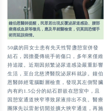
鐘伯恩醫師提醒，民眾若出現反覆泌尿道感染、腰部
痠痛或血尿等徵兆，應及早就醫檢查，切莫因恐懼手
術而延誤病情。
50歲的田女士患有先天性腎盞憩室併發
結石，因擔憂傳統手術傷口，多年來僅維
持追蹤。近期因頻繁泌尿道感染嚴重影響
生活，至台北慈濟醫院泌尿科就診。鐘伯
恩醫師經電腦斷層檢查，發現其左側腎臟
內有約1.5公分的結石群嵌在憩室中，且
因憩室通道狹窄導致尿液排出不良。醫療
團隊先以雷射切開並擴大狹窄通道，再施