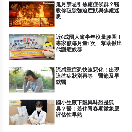
鬼月禁忌引焦慮症候群？醫
教你破除強迫症狀與焦慮迷
思
近6成國人逾半年沒量腰圍！
專家籲每月量1次 幫助揪出
代謝症候群
流感重症恐快速惡化！出現
這些症狀別再等 醫籲及早
就醫
國小生腋下飄異味恐是狐
臭？醫：若伴青春期徵象應
評估性早熟