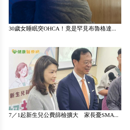
30歲女睡眠突OHCA！竟是罕見布魯格達...
7／1起新生兒公費篩檢擴大 家長憂SMA...