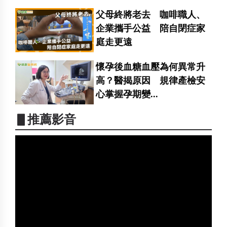
父母終將老去 咖啡職人、
企業攜手公益 陪自閉症家
庭走更遠
懷孕後血糖血壓為何異常升
高？醫揭原因 規律產檢安
心掌握孕期變...
▋推薦影音