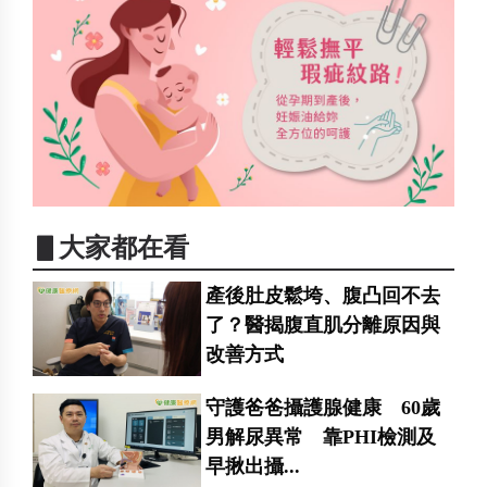
▋大家都在看
產後肚皮鬆垮、腹凸回不去
了？醫揭腹直肌分離原因與
改善方式
守護爸爸攝護腺健康 60歲
男解尿異常 靠PHI檢測及
早揪出攝...