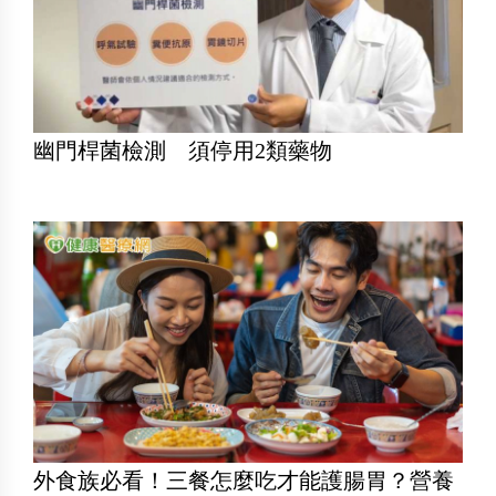
幽門桿菌檢測 須停用2類藥物
外食族必看！三餐怎麼吃才能護腸胃？營養