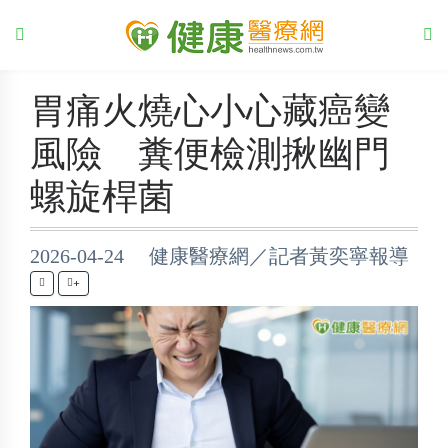
胃痛火燒心小心藏癌變
風險 糞便檢測揪幽門
螺旋桿菌
2026-04-24 健康醫療網／記者黃奕寧報導
+