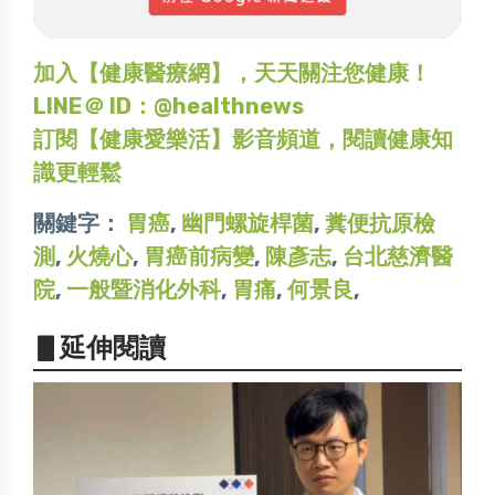
加入【健康醫療網】，天天關注您健康！
LINE＠ ID：@healthnews
訂閱【健康愛樂活】影音頻道，閱讀健康知
識更輕鬆
關鍵字：
胃癌
,
幽門螺旋桿菌
,
糞便抗原檢
測
,
火燒心
,
胃癌前病變
,
陳彥志
,
台北慈濟醫
院
,
一般暨消化外科
,
胃痛
,
何景良
,
▋延伸閱讀