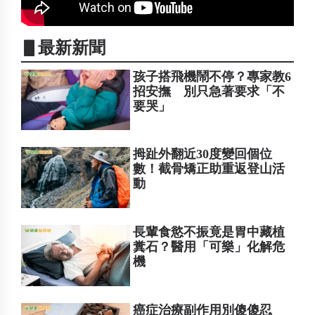
▋最新新聞
孩子搭飛機鬧不停？專家教6
招安撫 別只急著要求「不
要哭」
拇趾外翻近30度變回個位
數！截骨矯正助重返登山活
動
長輩食慾不振竟是胃中藏植
糞石？醫用「可樂」化解危
機
癌症治療副作用別傻傻忍