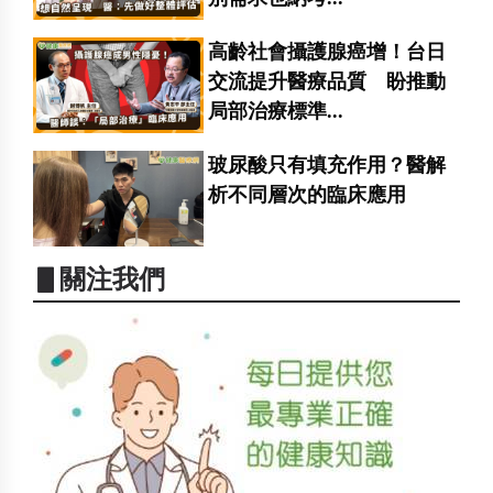
高齡社會攝護腺癌增！台日
交流提升醫療品質 盼推動
局部治療標準...
玻尿酸只有填充作用？醫解
析不同層次的臨床應用
▋關注我們