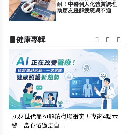
耐！中醫個人化體質調理
助癌友緩解疲憊與不適
▋健康專輯
7成Z世代靠AI解讀職場衝突！專家4點示
警 當心陷過度自...