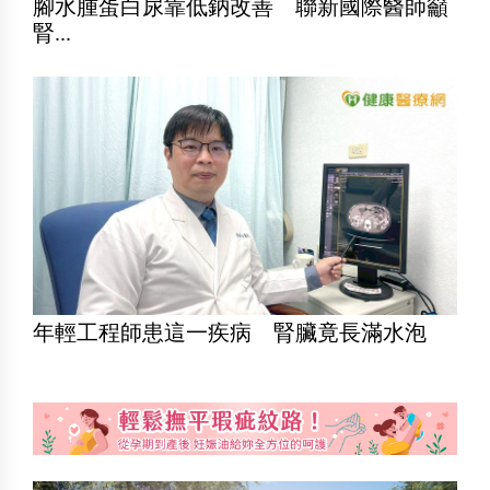
腳水腫蛋白尿靠低鈉改善 聯新國際醫師籲
腎...
年輕工程師患這一疾病 腎臟竟長滿水泡