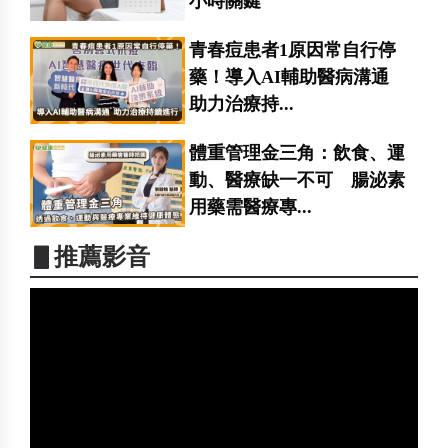
小時關鍵
青春痘患者1原因常自行停
藥！導入AI輔助醫病溝通
助力治療持...
體重管理金三角：飲食、運
動、醫療缺一不可 腸泌素
用藥需醫療專...
▋推薦影音