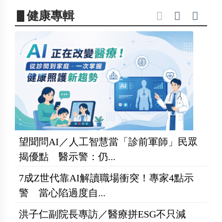
▋健康專輯
望聞問AI／人工智慧當「診前軍師」民眾
揭優點 醫示警：仍...
7成Z世代靠AI解讀職場衝突！專家4點示
警 當心陷過度自...
洪子仁副院長專訪／醫療拼ESG不只減