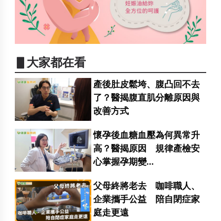
▋大家都在看
產後肚皮鬆垮、腹凸回不去
了？醫揭腹直肌分離原因與
改善方式
懷孕後血糖血壓為何異常升
高？醫揭原因 規律產檢安
心掌握孕期變...
父母終將老去 咖啡職人、
企業攜手公益 陪自閉症家
庭走更遠