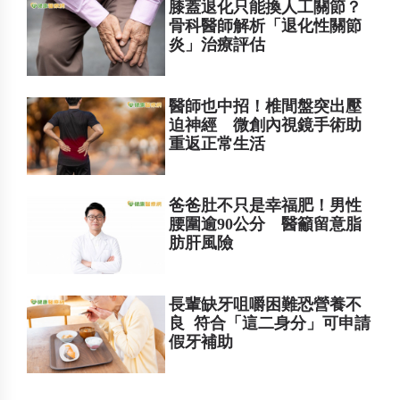
膝蓋退化只能換人工關節？
骨科醫師解析「退化性關節
炎」治療評估
醫師也中招！椎間盤突出壓
迫神經 微創內視鏡手術助
重返正常生活
爸爸肚不只是幸福肥！男性
腰圍逾90公分 醫籲留意脂
肪肝風險
長輩缺牙咀嚼困難恐營養不
良 符合「這二身分」可申請
假牙補助