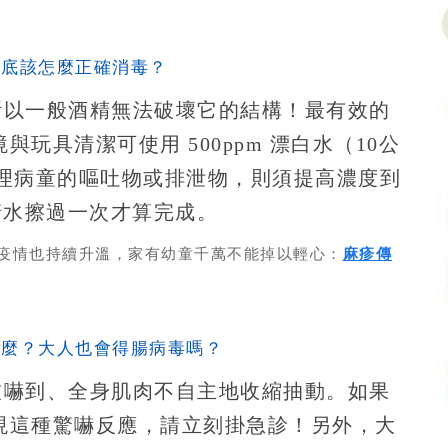
到底該怎麼正確消毒？
所以一般酒精無法破壞它的結構！最有效的
玩具清潔可使用 500ppm 漂白水（10公
要清理病童的嘔吐物或排泄物，則須提高濃度到
再用清水擦過一次才算完成。
」疫情也持續升溫，家有幼童千萬不能掉以輕心：
麻疹傳
什麼？大人也會得腸病毒嗎？
被嚇到、全身肌肉不自主地收縮抽動。如果
現這種驚嚇反應，請立刻掛急診！另外，大