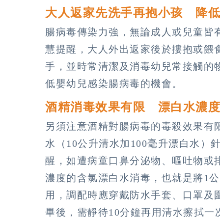
大人返家先洗手再抱小孩 降
腸病毒傳染力強，無論成人或兒童皆
慧提醒，大人外出返家後於摟抱或餵
手，並時常清潔及消毒幼兒常接觸的
低嬰幼兒感染腸病毒的機會。
酒精消毒效果有限 漂白水濃
另須注意酒精對腸病毒的毒殺效果有限
水（10公升清水加100毫升漂白水
醒，如遭病童口鼻分泌物、嘔吐物或排
濃度的含氯漂白水消毒，也就是將1公
用，調配時應穿戴防水手套、口罩及
畢後，需靜待10分鐘再用清水擦拭一