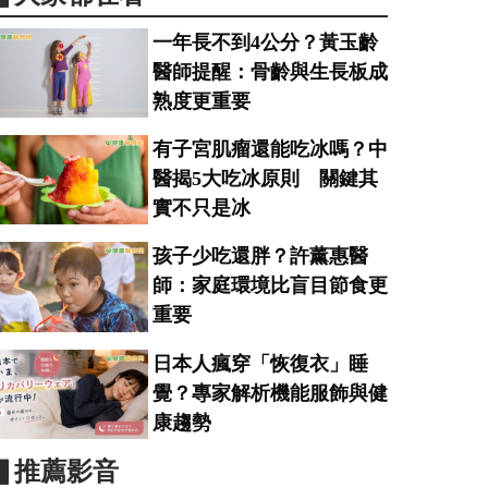
一年長不到4公分？黃玉齡
醫師提醒：骨齡與生長板成
熟度更重要
有子宮肌瘤還能吃冰嗎？中
醫揭5大吃冰原則 關鍵其
實不只是冰
孩子少吃還胖？許薰惠醫
師：家庭環境比盲目節食更
重要
日本人瘋穿「恢復衣」睡
覺？專家解析機能服飾與健
康趨勢
▋推薦影音