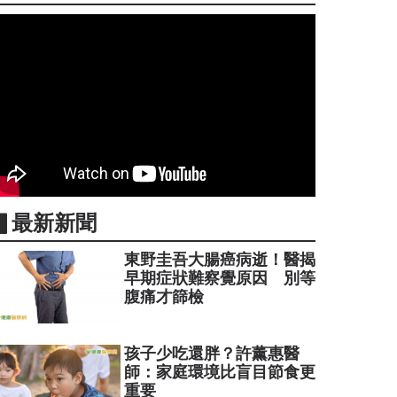
▋最新新聞
東野圭吾大腸癌病逝！醫揭
早期症狀難察覺原因 別等
腹痛才篩檢
孩子少吃還胖？許薰惠醫
師：家庭環境比盲目節食更
重要