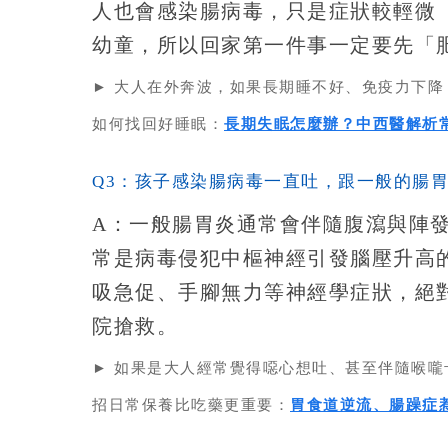
人也會感染腸病毒，只是症狀較輕微
幼童，所以回家第一件事一定要先「
► 大人在外奔波，如果長期睡不好、免疫力下
如何找回好睡眠：
長期失眠怎麼辦？中西醫解析
Q3：孩子感染腸病毒一直吐，跟一般的腸
A：
一般腸胃炎通常會伴隨腹瀉與陣
常是病毒侵犯中樞神經引發腦壓升高
吸急促、手腳無力等神經學症狀，絕
院搶救。
► 如果是大人經常覺得噁心想吐、甚至伴隨喉
招日常保養比吃藥更重要：
胃食道逆流、腸躁症