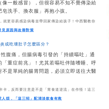
（像一般感冒），但很容易不知不覺傳染給
肥皂洗手、換衣服」再抱小孩。
降，就更容易感染病毒並帶回家傳染給孩子！中西醫教你
常見原因與改善對策
胃炎或吃壞肚子怎麼區分？
發性腹痛，但腸病毒引發的「持續嘔吐」通
的「重症前兆」！尤其若嘔吐伴隨嗜睡、呼
對不是單純的腸胃問題，必須立即送往大醫
嚨卡卡，反而要注意是不是「胃食道逆流」在作怪！這三
惹人煩，「這三招」配清淡飲食有救