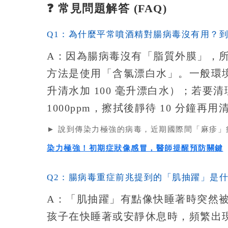
❓ 常見問題解答 (FAQ)
Q1：為什麼平常噴酒精對腸病毒沒有用？
A：
因為腸病毒沒有「脂質外膜」，
方法是使用「含氯漂白水」。一般環境與
升清水加 100 毫升漂白水）；若
1000ppm，擦拭後靜待 10 分鐘
► 說到傳染力極強的病毒，近期國際間「麻疹
染力極強！初期症狀像感冒，醫師提醒預防關鍵
Q2：腸病毒重症前兆提到的「肌抽躍」是
A：
「肌抽躍」有點像快睡著時突然
孩子在快睡著或安靜休息時，頻繁出