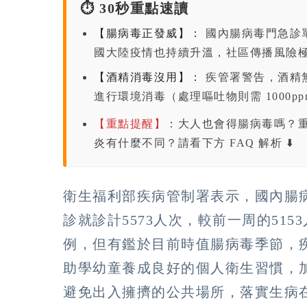
⏱️ 30秒重點速讀
【腸病毒正發威】：
國內腸病毒門急診單
國大陸疫情也持續升溫，社區傳播風險極
【酒精消毒沒用】：
疾管署警告，酒精無
進行環境消毒（處理嘔吐物則需 1000
【重點提醒】
：大人也會得腸病毒嗎？
炎有什麼不同？請看下方 FAQ 解析 ⬇️
衛生福利部疾病管制署表示，國內腸病
診就診計5573人次，較前一周的515
例，但有鑑於目前時值腸病毒季節，
助學幼童養成良好的個人衛生習慣，
避免出入擁擠的公共場所，落實生病