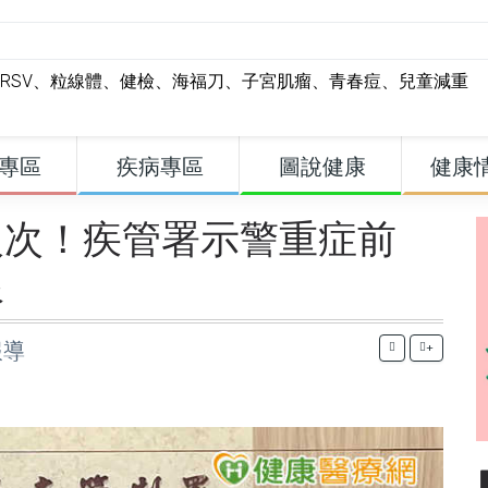
RSV
、
粒線體
、
健檢
、
海福刀
、
子宮肌瘤
、
青春痘
、
兒童減重
專區
疾病專區
圖說健康
健康
0人次！疾管署示警重症前
限
報導
+