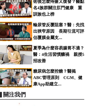
術後怎麼痔瘡又復發？醫點
名4族群關注肛門健康 重
訓族也上榜
輸尿管反覆阻塞？醫：先找
出狹窄原因 長期引流可評
估覆膜金屬支...
夏季為什麼容易腸胃不適？
醫：4生活習慣釀禍 親授5
招改善
糖尿病怎麼控糖？醫揭
ABC管理原則 CGM、健
康App助建立...
▋關注我們