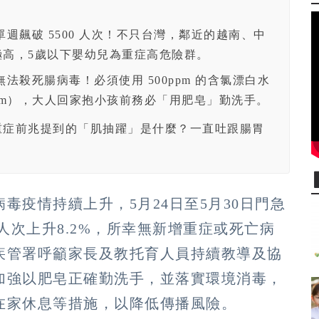
週飆破 5500 人次！不只台灣，鄰近的越南、中
高，5歲以下嬰幼兒為重症高危險群。
法殺死腸病毒！必須使用 500ppm 的含氯漂白水
ppm），大人回家抱小孩前務必「用肥皂」勤洗手。
重症前兆提到的「肌抽躍」是什麼？一直吐跟腸胃
毒疫情持續上升，5月24日至5月30日門急
3人次上升8.2%，所幸無新增重症或死亡病
疾管署呼籲家長及教托育人員持續教導及協
加強以肥皂正確勤洗手，並落實環境消毒，
在家休息等措施，以降低傳播風險。