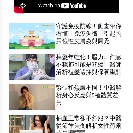
守護免疫防線！動畫帶你
看懂「免疫失衡」引起的
異位性皮膚炎與圓禿
掉髮年輕化！壓力、作息
不穩都可能是關鍵 醫師
解析植髮選擇與保養重點
緊張和焦慮不同！中醫解
析身心反應與5種體質差
異
抽血正常卻不舒服？中醫
從節律失衡解析女性荷爾