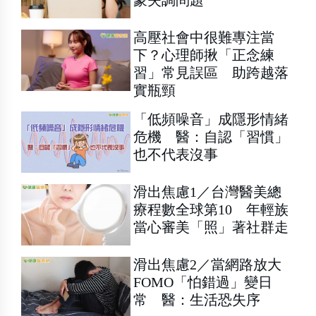
蒙失調問題
高壓社會中很難專注當
下？心理師揪「正念練
習」常見誤區 助跨越落
實瓶頸
「低頻噪音」成隱形情緒
危機 醫：自認「習慣」
也不代表沒事
滑出焦慮1／台灣醫美總
療程數全球第10 年輕族
當心審美「照」著社群走
滑出焦慮2／當網路放大
FOMO「怕錯過」變日
常 醫：生活恐失序