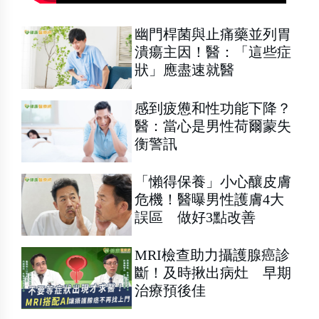
幽門桿菌與止痛藥並列胃
潰瘍主因！醫：「這些症
狀」應盡速就醫
感到疲憊和性功能下降？
醫：當心是男性荷爾蒙失
衡警訊
「懶得保養」小心釀皮膚
危機！醫曝男性護膚4大
誤區 做好3點改善
MRI檢查助力攝護腺癌診
斷！及時揪出病灶 早期
治療預後佳