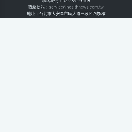
聯絡我們：02-2394-0168
聯絡信箱：
service@healthnews.com.tw
地址：台北市大安區市民大道三段142號5樓
Line：
@healthnews
使用條款
隱私聲明
免責聲明
媒體投稿
健康醫療網
健康醫療網每日提供專業、即時、正確的健康知識、醫學新
知、用藥安全、醫療照護、專家臨床經驗，關懷婦幼、上
班、銀髮、年輕各大族群的生理、心理健康狀況，尤其對重
大疾病（糖尿病、高血壓、心臟病、各種癌症、慢性疾病
等）、養生保健、營養攝取、體重管理、減肥美容等，邀訪
各類專家做正確、客觀的剖析與分享，是民眾獲取健康照護
的最佳資訊平台。