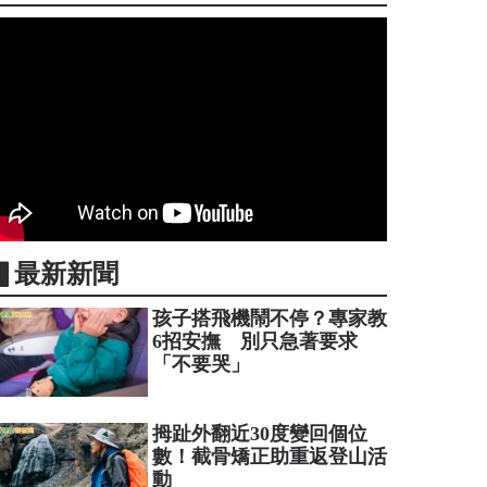
▋最新新聞
孩子搭飛機鬧不停？專家教
6招安撫 別只急著要求
「不要哭」
拇趾外翻近30度變回個位
數！截骨矯正助重返登山活
動