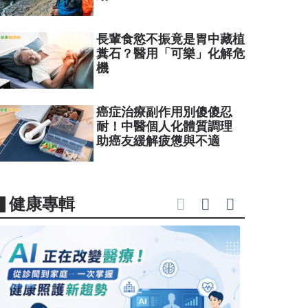
長輩食慾不振竟是胃中藏植
糞石？醫用「可樂」化解危
機
癌症治療副作用別傻傻忍
耐！中醫個人化體質調理
助癌友緩解疲憊與不適
▋健康專輯