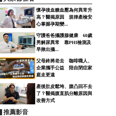
懷孕後血糖血壓為何異常升
高？醫揭原因 規律產檢安
心掌握孕期變...
守護爸爸攝護腺健康 60歲
男解尿異常 靠PHI檢測及
早揪出攝...
父母終將老去 咖啡職人、
企業攜手公益 陪自閉症家
庭走更遠
產後肚皮鬆垮、腹凸回不去
了？醫揭腹直肌分離原因與
改善方式
▋推薦影音