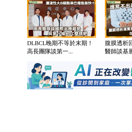
DLBCL晚期不等於末期！
腹膜透析
高長團隊談第一...
醫師談基層