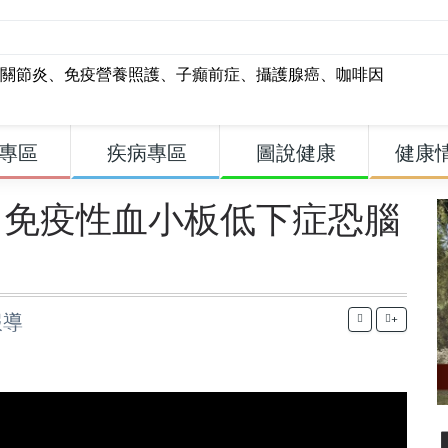
關節炎
、
免疫營養照護
、
子癲前症
、
攝護腺癌
、
咖啡因
專區
疾病專區
圖說健康
健康
 免疫性血小板低下症恐腦
報導
+