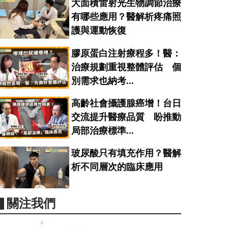
大面積雷射光生物調節治療
有哪些應用？醫解析疼痛照
護與運動恢復
膠原蛋白注射療程多！醫：
治療規劃重視整體評估 個
別需求也納考...
高齡社會攝護腺癌增！台日
交流提升醫療品質 盼推動
局部治療標準...
玻尿酸只有填充作用？醫解
析不同層次的臨床應用
▋關注我們