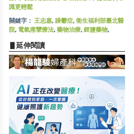
識更輕鬆
關鍵字：
王志嘉
,
躁鬱症
,
衛生福利部臺北醫
院
,
電氣痙攣療法
,
藥物治療
,
鋰鹽藥物
,
▋延伸閱讀