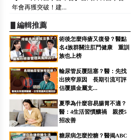
年會再獲突破！建...
▋編輯推薦
術後怎麼痔瘡又復發？醫點
名4族群關注肛門健康 重訓
族也上榜
輸尿管反覆阻塞？醫：先找
出狹窄原因 長期引流可評
估覆膜金屬支...
夏季為什麼容易腸胃不適？
醫：4生活習慣釀禍 親授5
招改善
糖尿病怎麼控糖？醫揭ABC