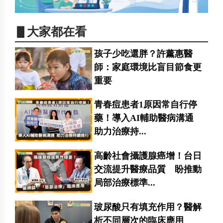
▋大家都在看
孩子少吃還胖？許薰惠醫
師：家庭環境比盲目節食更
重要
青春痘患者1原因常自行停
藥！導入AI輔助醫病溝通
助力治療持...
高齡社會攝護腺癌增！台日
交流提升醫療品質 盼推動
局部治療標準...
玻尿酸只有填充作用？醫解
析不同層次的臨床應用