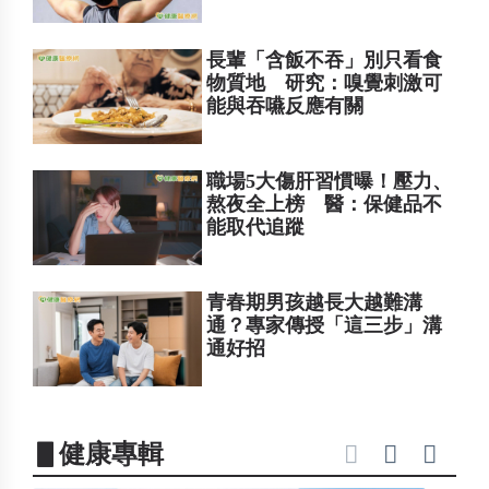
長輩「含飯不吞」別只看食
物質地 研究：嗅覺刺激可
能與吞嚥反應有關
職場5大傷肝習慣曝！壓力、
熬夜全上榜 醫：保健品不
能取代追蹤
青春期男孩越長大越難溝
通？專家傳授「這三步」溝
通好招
▋健康專輯