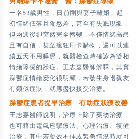
男刷爆卡不睡覺 醫：躁鬱症導致
一名53歲男性，日前剛與妻子離婚，起
初情緒低落且食慾差，甚至有失眠現象，
但兩週後卻突然完全轉變，不僅情緒高昂
且有自信，甚至瘋狂刷卡購物，還可以連
續五天不用睡覺，就醫檢查時確診為雙相
情緒障礙的躁症。王志嘉醫師解釋，其實
躁鬱症情緒變化很明顯，若發生身邊親友
有類似症狀，就應盡快接受治療。
躁鬱症患者提早治療 有助症狀獲改善
王志嘉醫師說明，治療上除了藥物治療，
也可藉由電氣痙攣療法、心理治療、復健
治療，其中若藥效不佳或緊急情況時就可