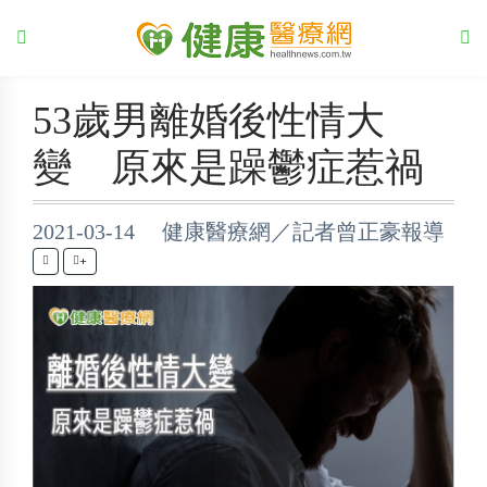
53歲男離婚後性情大
變 原來是躁鬱症惹禍
2021-03-14 健康醫療網／記者曾正豪報導
+