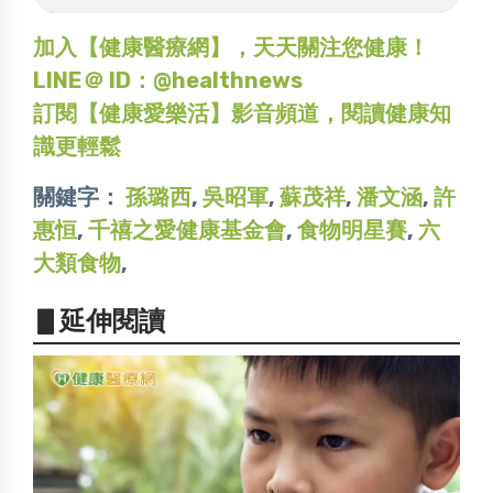
加入【健康醫療網】，天天關注您健康！
LINE＠ ID：@healthnews
訂閱【健康愛樂活】影音頻道，閱讀健康知
識更輕鬆
關鍵字：
孫璐西
,
吳昭軍
,
蘇茂祥
,
潘文涵
,
許
惠恒
,
千禧之愛健康基金會
,
食物明星賽
,
六
大類食物
,
▋延伸閱讀