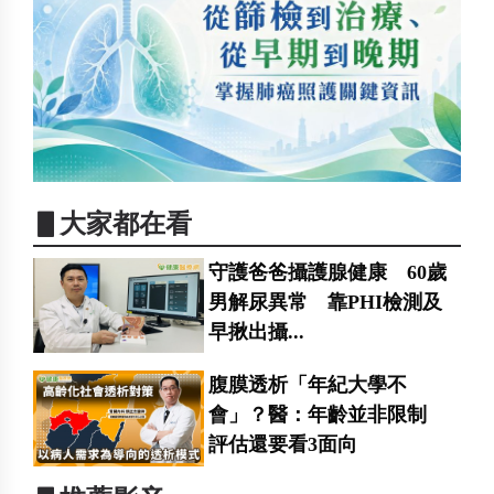
▋大家都在看
守護爸爸攝護腺健康 60歲
男解尿異常 靠PHI檢測及
早揪出攝...
腹膜透析「年紀大學不
會」？醫：年齡並非限制
評估還要看3面向