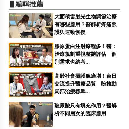
▋編輯推薦
大面積雷射光生物調節治療
有哪些應用？醫解析疼痛照
護與運動恢復
膠原蛋白注射療程多！醫：
治療規劃重視整體評估 個
別需求也納考...
高齡社會攝護腺癌增！台日
交流提升醫療品質 盼推動
局部治療標準...
玻尿酸只有填充作用？醫解
析不同層次的臨床應用