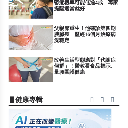
鬱症機率可能低逾4成 專家
提醒適當就好
父親節重生！他確診第四期
胰臟癌 歷經16個月治療病
況穩定
改善生活型態應對「代謝症
候群」！醫教看食品標示、
量腰圍護健康
▋健康專輯