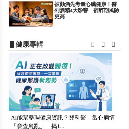
被勸酒先考量心臟健康！醫
列酒精4大影響 宿醉期風險
更高
▋健康專輯
AI能幫整理健康資訊？兒科醫：當心病情
「愈查愈亂」 揭1...