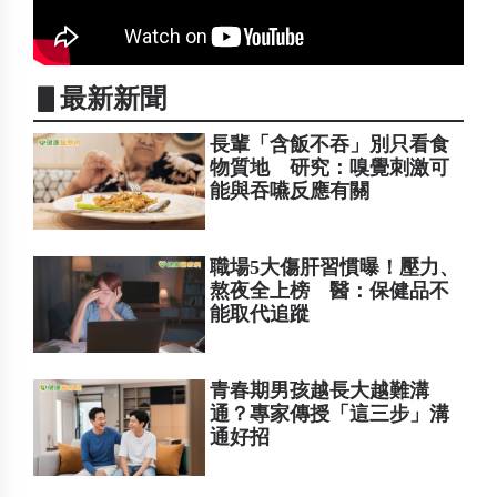
▋最新新聞
長輩「含飯不吞」別只看食
物質地 研究：嗅覺刺激可
能與吞嚥反應有關
職場5大傷肝習慣曝！壓力、
熬夜全上榜 醫：保健品不
能取代追蹤
青春期男孩越長大越難溝
通？專家傳授「這三步」溝
通好招