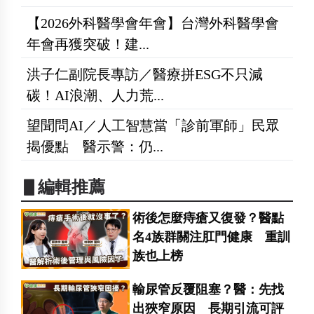
【2026外科醫學會年會】台灣外科醫學會
年會再獲突破！建...
洪子仁副院長專訪／醫療拼ESG不只減
碳！AI浪潮、人力荒...
望聞問AI／人工智慧當「診前軍師」民眾
揭優點 醫示警：仍...
▋編輯推薦
術後怎麼痔瘡又復發？醫點
名4族群關注肛門健康 重訓
族也上榜
輸尿管反覆阻塞？醫：先找
出狹窄原因 長期引流可評