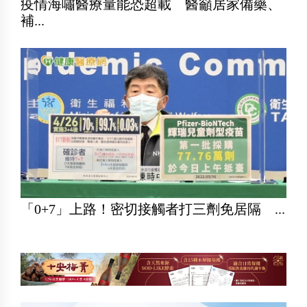
疫情海嘯醫療量能恐超載 醫籲居家備藥、
補...
「0+7」上路！密切接觸者打三劑免居隔 ...